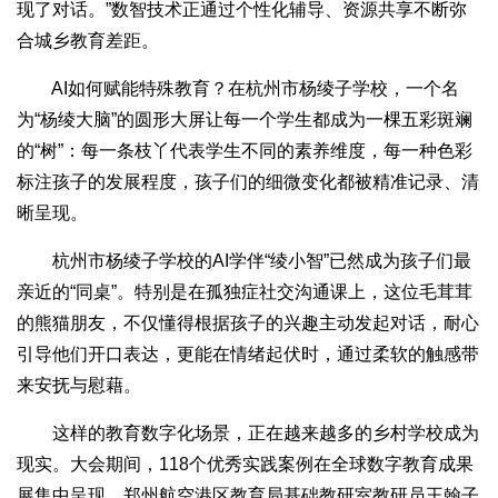
现了对话。”数智技术正通过个性化辅导、资源共享不断弥
合城乡教育差距。
AI如何赋能特殊教育？在杭州市杨绫子学校，一个名
为“杨绫大脑”的圆形大屏让每一个学生都成为一棵五彩斑斓
的“树”：每一条枝丫代表学生不同的素养维度，每一种色彩
标注孩子的发展程度，孩子们的细微变化都被精准记录、清
晰呈现。
杭州市杨绫子学校的AI学伴“绫小智”已然成为孩子们最
亲近的“同桌”。特别是在孤独症社交沟通课上，这位毛茸茸
的熊猫朋友，不仅懂得根据孩子的兴趣主动发起对话，耐心
引导他们开口表达，更能在情绪起伏时，通过柔软的触感带
来安抚与慰藉。
这样的教育数字化场景，正在越来越多的乡村学校成为
现实。大会期间，118个优秀实践案例在全球数字教育成果
展集中呈现。郑州航空港区教育局基础教研室教研员王翰子