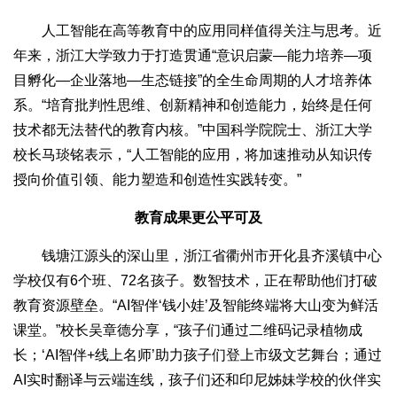
人工智能在高等教育中的应用同样值得关注与思考。近
年来，浙江大学致力于打造贯通“意识启蒙—能力培养—项
目孵化—企业落地—生态链接”的全生命周期的人才培养体
系。“培育批判性思维、创新精神和创造能力，始终是任何
技术都无法替代的教育内核。”中国科学院院士、浙江大学
校长马琰铭表示，“人工智能的应用，将加速推动从知识传
授向价值引领、能力塑造和创造性实践转变。”
教育成果更公平可及
钱塘江源头的深山里，浙江省衢州市开化县齐溪镇中心
学校仅有6个班、72名孩子。数智技术，正在帮助他们打破
教育资源壁垒。“AI智伴‘钱小娃’及智能终端将大山变为鲜活
课堂。”校长吴章德分享，“孩子们通过二维码记录植物成
长；‘AI智伴+线上名师’助力孩子们登上市级文艺舞台；通过
AI实时翻译与云端连线，孩子们还和印尼姊妹学校的伙伴实