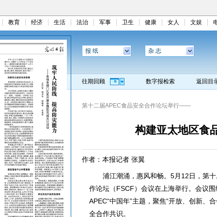
教育
经济
生活
法治
军事
卫生
健康
女人
文娱
报 纸
杂 志
往期回顾
数字报检索
返回目
第十二届APEC食品安全合作论坛举行——
构建亚太地区食
作者：本报记者 张翼
浦江潮涌，惠风和畅。5月12日，第十二
作论坛（FSCF）会议在上海举行。会议围
APEC“中国年”主题，聚焦“开放、创新
全合作共识。