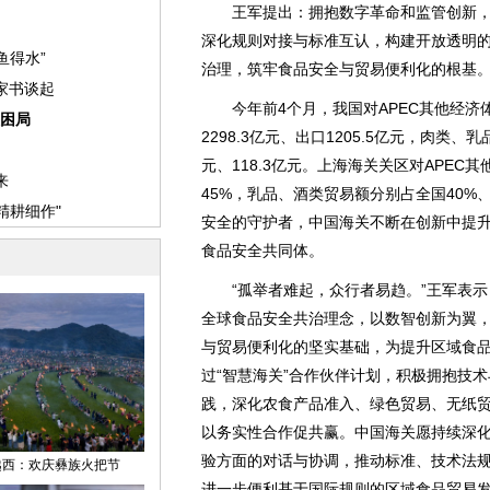
王军提出：拥抱数字革命和监管创新，
深化规则对接与标准互认，构建开放透明
治理，筑牢食品安全与贸易便利化的根基
今年前4个月，我国对APEC其他经济体进
2298.3亿元、出口1205.5亿元，肉类、乳
元、118.3亿元。上海海关关区对APE
45%，乳品、酒类贸易额分别占全国40%
安全的守护者，中国海关不断在创新中提
食品安全共同体。
“孤举者难起，众行者易趋。”王军表示
全球食品安全共治理念，以数智创新为翼
与贸易便利化的坚实基础，为提升区域食
过“智慧海关”合作伙伴计划，积极拥抱技
践，深化农食产品准入、绿色贸易、无纸
以务实性合作促共赢。中国海关愿持续深
验方面的对话与协调，推动标准、技术法
进一步便利基于国际规则的区域食品贸易