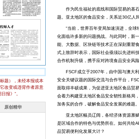
作为民生福祉的底线和国际贸易的基石，
题。亚太地区的食品安全，关系近30亿人
“当前，世界百年变局加速演进，全球经
化面临许多新的问题挑战。与此同时，新
能、大数据、区块链等技术正在深刻重塑食
式上致辞时表示，国际社会亟须以先进科
合作机制升级，携手应对跨境食品安全风
FSCF成立于2007年，由中国与澳大利
安全关键议题的国际交流与合作平台，FS
标题），未经本报或本
它改变或违背作者原意
面取得丰硕成果，为促进亚太地区食品贸易
日报》”。
会着力构建亚太地区食品安全韧性新格局
加务实的合作，破解食品安全发展的难题
亚太地区幅员辽阔，各经济体资源禀赋
是区域合作的特色与优势所在。如何共绘A
品贸易便利化发展大计？