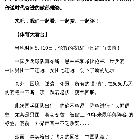
传递时代奋进的傲然雄姿。
来吧，我们一起看、一起赏、一起评！
【体育大看台】
当地时间5月10日，伦敦的夜因“中国红”而沸腾！
中国乒乓球队再夺斯韦思林杯和考比伦杯，世乒赛上，
中国男团十二连冠、女团七连冠，创下了新的纪录！
意外、困境、逆袭、夺冠，所有的“剧情”，在短短几天
的赛程中不断上演，跌宕起伏，荡气回肠。
此次国乒团队出征，的确不容易：阵容进行了大幅调
整，尤其是男团，新老交替，被贴上“20年来最单薄阵容”的
标签。赛前，外界声音中不乏质疑……
然而，事实给出了响亮的回答：中国队赢了！