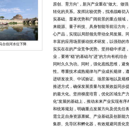
原创、育方向”，新兴产业重在“做大、做
转化的关系。发挥比较优势，找准战略切
实基础、显著优势和广阔前景的重点领域
来能源、量子科技、具身智能等前沿方向
心产品，实现以局部领先带动全局发展。
丰富的应用场景驱动技术研发，以强劲的
实实在在的产业竞争优势。坚持稳中求进
业，要将“稳”的基础与“进”的方向有机结
同时久久为功。同时，强化底线思维，避
性。尊重技术成熟规律与产业成长规律，
进研发攻关、中试验证、场景落地以及规
推进方式，确保发展质量与发展效益同步
的最大化。坚持梯度培育，优化区域生产力
化”发展的基础上，推动未来产业实现有序
和统筹规划，明确重点发展方向及优先任
需立足自身资源禀赋、产业基础及创新能
集群、先导区和孵化器，有效规避同质化竞