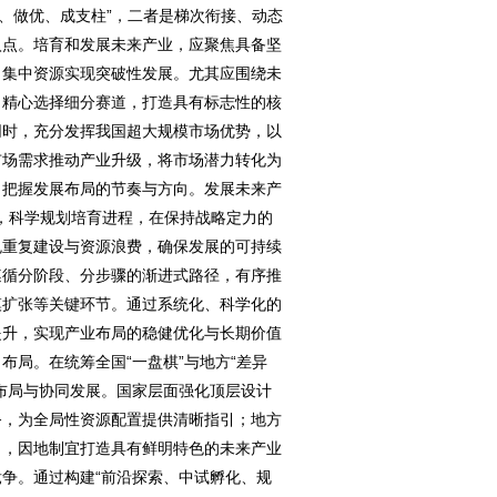
强、做优、成支柱”，二者是梯次衔接、动态
入点。培育和发展未来产业，应聚焦具备坚
，集中资源实现突破性发展。尤其应围绕未
，精心选择细分赛道，打造具有标志性的核
同时，充分发挥我国超大规模市场优势，以
市场需求推动产业升级，将市场潜力转化为
，把握发展布局的节奏与方向。发展未来产
合，科学规划培育进程，在保持战略定力的
免重复建设与资源浪费，确保发展的可持续
遵循分阶段、分步骤的渐进式路径，有序推
模扩张等关键环节。通过系统化、科学化的
提升，实现产业布局的稳健优化与长期价值
布局。在统筹全国“一盘棋”与地方“差异
布局与协同发展。国家层面强化顶层设计
务，为全局性资源配置提供清晰指引；地方
力，因地制宜打造具有鲜明特色的未来产业
争。通过构建“前沿探索、中试孵化、规