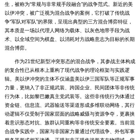
生，被称为“常规与非常规手段融合”的战争范式。新近的美
以伊冲突，被广泛视为混合战争的案例，它打破了传统战
争“军队对军队”的界限，呈现出典型的三方混合博弈特征，
其本质是一场以代理人网络为载体、以灰色地带手段为战
术、以全域空间为棋盘、以消耗对方战略意志为目标的长期
混合博弈。
作为21世纪新型冲突形态的混合战争，其参战主体构成
的复合性已从根本上重构了现代战争的理论框架与实践逻
辑。美以伊冲突的主体不仅涵盖美以伊三国军队等正规军事
力量，更纳入了非正规武装、跨国企业、民间团体等非传统
行为体，比如黎巴嫩真主党武装等。这些非传统行为体通过
资金链、信息流、武器输送等渠道形成多维联动网络，其行
动逻辑不仅受制于国家层面的战略威慑与资源争夺，更裹挟
着意识形态对抗、族群认同重构等非传统安全要素。当前混
合战争实践中，国家与非国家力量通过代理战争、外包军事