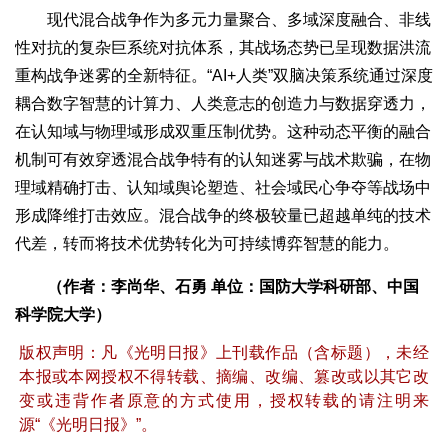
现代混合战争作为多元力量聚合、多域深度融合、非线
性对抗的复杂巨系统对抗体系，其战场态势已呈现数据洪流
重构战争迷雾的全新特征。“AI+人类”双脑决策系统通过深度
耦合数字智慧的计算力、人类意志的创造力与数据穿透力，
在认知域与物理域形成双重压制优势。这种动态平衡的融合
机制可有效穿透混合战争特有的认知迷雾与战术欺骗，在物
理域精确打击、认知域舆论塑造、社会域民心争夺等战场中
形成降维打击效应。混合战争的终极较量已超越单纯的技术
代差，转而将技术优势转化为可持续博弈智慧的能力。
（作者：李尚华、石勇 单位：国防大学科研部、中国
科学院大学）
版权声明：凡《光明日报》上刊载作品（含标题），未经
本报或本网授权不得转载、摘编、改编、篡改或以其它改
变或违背作者原意的方式使用，授权转载的请注明来
源“《光明日报》”。