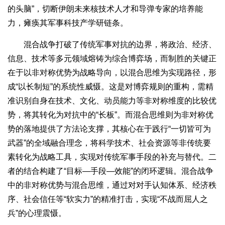
的头脑”，切断伊朗未来核技术人才和导弹专家的培养能
力，瘫痪其军事科技产学研链条。
混合战争打破了传统军事对抗的边界，将政治、经济、
信息、技术等多元领域熔铸为综合博弈场，而制胜的关键正
在于以非对称优势为战略导向，以混合思维为实现路径，形
成“以长制短”的系统性威慑。这是对博弈规则的重构，需精
准识别自身在技术、文化、动员能力等非对称维度的比较优
势，将其转化为对抗中的“长板”。而混合思维则为非对称优
势的落地提供了方法论支撑，其核心在于践行“一切皆可为
武器”的全域融合理念，将科学技术、社会资源等非传统要
素转化为战略工具，实现对传统军事手段的补充与替代。二
者的结合构建了“目标—手段—效能”的闭环逻辑。混合战争
中的非对称优势与混合思维，通过对对手认知体系、经济秩
序、社会信任等“软实力”的精准打击，实现“不战而屈人之
兵”的心理震慑。