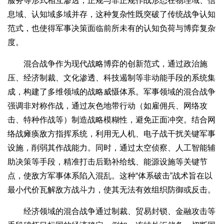
服务等形式相互渗透，正规与非正规作战形态在物理域、信
息域、认知域多域并存，这种复杂性既突破了传统战争认知
范式，也使得军事决策面临前所未有的认知负荷与博弈复杂
度。
混合战争作为现代战略博弈的创新范式，通过政治施
压、经济制裁、文化渗透、科技遏制等非动能手段的系统集
成，构建了多维领域的战略威慑体系。军事领域的混合战争
强调非对称作战，通过灰色地带行动（如雇佣兵、网络攻
击、特种作战等）制造战略模糊性，避免正面冲突。结合网
络战瘫痪敌方指挥系统，利用无人机、电子战干扰关键军事
设施，削弱其作战能力。同时，通过太空侦察、人工智能辅
助决策等手段，精准打击后勤补给线、能源设施等关键节
点，使敌方军事体系陷入混乱。这种“体系破击”战术旨在以
最小代价瓦解敌方战斗力，使其无法有效组织防御或反击。
经济领域的混合战争通过制裁、贸易封锁、金融攻击等