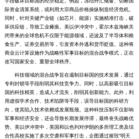
手段破坏目标国的经济稳定。例如，冻结外汇储备、切断国
际资金清算系统，或利用大宗商品价格操纵制造经济危机。
同时，针对关键产业链（如芯片、能源）实施精准打击，破
坏供应链，导致工业瘫痪。美以伊冲突中，霍尔木兹海峡关
闭带来的全球危机不仅限于能源领域，还波及了半导体和粮
食生产、证券交易所等，引发资本外逃和货币贬值。这种将
商业云计算设施作为战略性军事目标的混合战争模式，正在
改写国家安全、重塑全球秩序。
科技领域的混合战争旨在遏制目标国的技术发展，通过
专利封锁等手段削弱其科技竞争力。同时，以高薪吸引目标
国的科技精英，造成人才流失，削弱其创新能力。此外，利
用虚假学术合作、技术陷阱等手段，误导目标国的科研方
向，使其陷入技术依赖或发展瓶颈。这种科技压制不仅影响
军事和经济安全，还会导致长期发展停滞，最终丧失战略优
势。美以伊冲突中，美国和以色列对伊朗的多所理工类及综
合性高校实施了多次空袭和军事打击，企图通过摧毁“明天