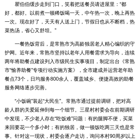
瞿伯伯缓步走到门口，笑着把送餐员请进屋里：“都
好，都好。以前煮一顿稀饭喝一天，中午热一次，晚上再热
一次。现在好了，天天有人送上门，节假日也从不断档，热
菜热汤，省心又舒坦。”
一餐热饭背后，是常熟市为高龄独居老人精心编织的守
护网。近年来，常熟市坚持以老年人用餐需求为导向，连续
两年将助餐点建设列入市级民生实事项目，制定出台《常熟
市“愉养助餐”专项行动实施方案》，全市建成并运营老年助
餐点73个，日均服务800余人，覆盖城乡、便捷高效的助餐
服务网络逐步完善。
“小饭碗”装起“大民生”。常熟市通过提前调研，把对高
龄人群的关爱延伸到每一个细节。三星村村委会在前期调研
中发现，不少老人存在“吃饭难”问题：有的腿脚不便，买菜
来回要花一个多小时；有的独居，做一顿饭吃两三天也是常
事。针对这一现状，村委会逐户走访，询问本村90周岁以上