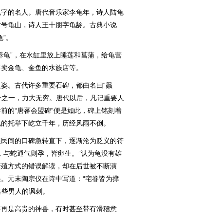
字的名人。唐代音乐家李龟年，诗人陆龟
时号龟山，诗人王十朋字龟龄。古典小说
”。
龟”，在水缸里放上睡莲和菖蒲，给龟营
售卖金龟、金鱼的水族店等。
。古代许多重要石碑，都由名曰“赑
九子之一，力大无穷。唐代以后，凡记重要人
前的“唐蕃会盟碑”便是如此，碑上铭刻着
龟的托举下屹立千年，历经风雨不倒。
民间的口碑急转直下，逐渐沦为贬义的符
，与蛇通气则孕，皆卵生。”认为龟没有雄
繁殖方式的错误解读，却在后世被不断演
。元末陶宗仪在诗中写道：“宅眷皆为撑
某些男人的讽刺。
再是高贵的神兽，有时甚至带有滑稽意