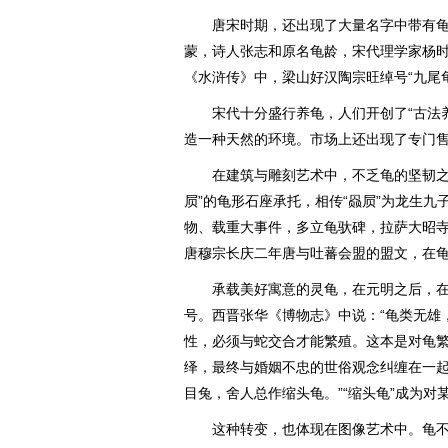
唐宋时期，还出现了大量名字中带有龟
蒙，诗人张志和原名龟龄，宋代理学家杨
《水浒传》中，梁山好汉陶宗旺绰号“九尾龟
宋代十分盛行养龟，人们开创了“古法养
造一种天然的环境。市场上还出现了专门
在建筑与雕刻艺术中，不乏龟的坚韧之姿
屃”的龟形石座承托，相传“赑屃”为龙生
物、载重大事件，多立龟驮碑，拉萨大昭寺
唐穆宗长庆二年唐与吐蕃会盟的盟文，在
承载美好寓意的灵龟，在元明之后，在
号。西晋张华《博物志》中说：“龟类无雄
性，必须与蛇交合才能繁殖。这本是对龟
绎，最终与婚姻不忠的世俗观念纠缠在一起
目兔，舍人总作缩头龟。”“缩头龟”成为对
这种转变，也体现在图像艺术中。龟不