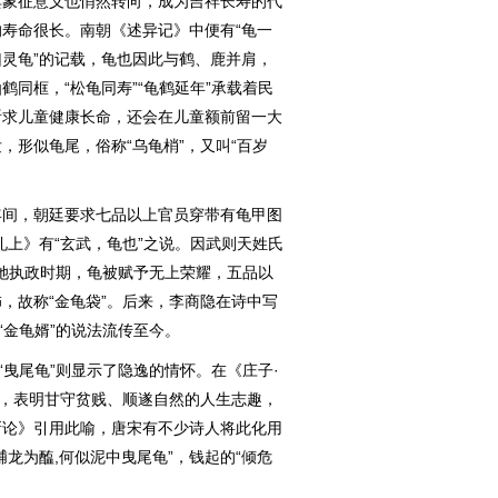
象征意义也悄然转向，成为吉祥长寿的代
寿命很长。南朝《述异记》中便有“龟一
灵龟”的记载，龟也因此与鹤、鹿并肩，
同框，“松龟同寿”“龟鹤延年”承载着民
祈求儿童健康长命，还会在儿童额前留一大
，形似龟尾，俗称“乌龟梢”，又叫“百岁
间，朝廷要求七品以上官员穿带有龟甲图
礼上》有“玄武，龟也”之说。因武则天姓氏
在她执政时期，龟被赋予无上荣耀，五品以
，故称“金龟袋”。后来，李商隐在诗中写
“金龟婿”的说法流传至今。
曳尾龟”则显示了隐逸的情怀。在《庄子·
择，表明甘守贫贱、顺遂自然的人生志趣，
新论》引用此喻，唐宋有不少诗人将此化用
龙为醢,何似泥中曳尾龟”，钱起的“倾危