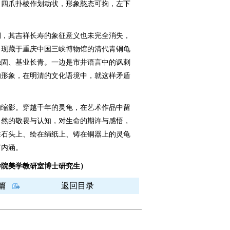
，四爪扑棱作划动状，形象憨态可掬，左下
，其吉祥长寿的象征意义也未完全消失，
。现藏于重庆中国三峡博物馆的清代青铜龟
稳固、基业长青。一边是市井语言中的讽刺
的形象，在明清的文化语境中，就这样矛盾
缩影。穿越千年的灵龟，在艺术作品中留
自然的敬畏与认知，对生命的期许与感悟，
在石头上、绘在绢纸上、铸在铜器上的灵龟
富内涵。
院美学教研室博士研究生）
篇
返回目录
图