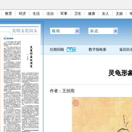
教育
经济
生活
法治
军事
卫生
健康
女人
文娱
报 纸
杂 志
往期回顾
数字报检索
返回目
灵龟形
作者：王丝雨