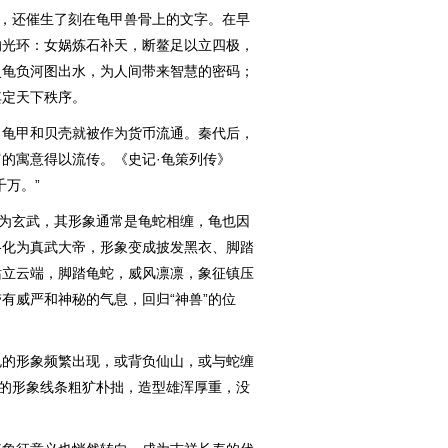
策，还催生了刻在龟甲兽骨上的文字。在早
的光环：女娲炼石补天，断鳌足以立四极，
灵龟负河图出水，为人间带来智慧的密码；
其定天下秩序。
龟甲和贝壳就被作为货币流通。秦代后，
的寓意得以流传。《史记·龟策列传》
千万。”
为玄武，其形象通常是龟蛇相缠，龟也因
格化为真武大帝，形象变成披发黑衣、脚踏
站立云端，脚踏龟蛇，威风凛凛，象征镇压
有威严和神秘的气息，回归“神兽”的位
的形象频繁出现，或背负仙山，或与蛇缠
龟的形象线条粗犷朴拙，造型雄浑厚重，没
。