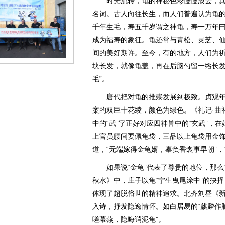
时光流转，龟的神秘色彩慢慢淡去，其
名词。古人向往长生，而人们普遍认为龟的
千年生毛，寿五千岁谓之神龟，寿一万年曰
成为福寿的象征。龟还常与青松、灵芝、仙鹤
间的美好期许。至今，有的地方，人们为
块长发，就像龟盖，再在后脑勺留一绺长发
毛”。
唐代把对龟的推崇发展到极致。贞观年
案的双巨十花绫，颜色为绿色。《礼记·曲
中的“武”字正好对应四神兽中的“玄武”，
上官员腰间要佩龟袋，三品以上龟袋用金饰
道，“无端嫁得金龟婿，辜负香衾事早朝”，
如果说“金龟”代表了尊贵的地位，那么“
秋水》中，庄子以龟“宁生曳尾涂中”的抉
体现了超脱俗世的精神追求。北齐刘昼《
入诗，抒发隐逸情怀。如白居易的“麒麟作脯
嗟幕燕，隐晦诮泥龟”。