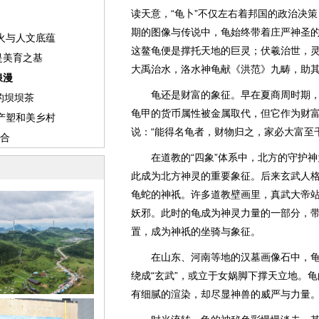
读天意，“龟卜”不仅左右着邦国的政治决
期的图像与传说中，龟始终带着庄严神圣
这鳌龟便是撑托天地的巨灵；伏羲治世，
大禹治水，洛水神龟献《洪范》九畴，助
龟还是财富的象征。早在夏商周时期，
龟甲的货币属性被金属取代，但它作为财富
说：“能得名龟者，财物归之，家必大富至
在道教的“四象”体系中，北方的守护神
此成为北方神灵的重要象征。后来玄武人
龟蛇的神祇。许多道教壁画里，真武大帝
妖邪。此时的龟成为神灵力量的一部分，带
置，成为神祇的坐骑与象征。
在山东、河南等地的汉墓画像石中，龟
绕成“玄武”，或立于女娲脚下撑天立地。
有细腻的渲染，却尽显神兽的威严与力量