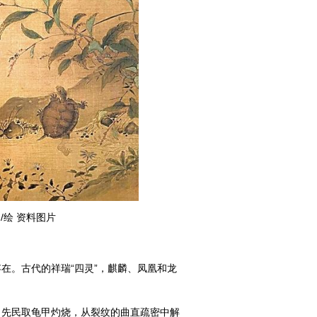
/绘 资料图片
。古代的祥瑞“四灵”，麒麟、凤凰和龙
。
先民取龟甲灼烧，从裂纹的曲直疏密中解