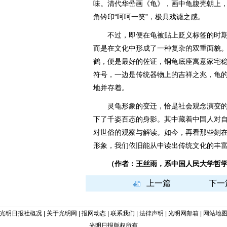
味。清代华嵒画《龟》，画中龟腹壳朝上
角钤印“呵呵一笑”，极具戏谑之感。
不过，即便在龟被贴上贬义标签的时期
而是在文化中形成了一种复杂的双重面貌
鹤，便是最好的佐证，铜龟底座寓意家宅
符号，一边是传统器物上的吉祥之兆，龟
地并存着。
灵龟形象的变迁，恰是社会观念演变的
下了千姿百态的身影。其中藏着中国人对
对世俗的观察与解读。如今，再看那些刻
形象，我们依旧能从中读出传统文化的丰
（作者：王丝雨，系中国人民大学哲学
上一篇
下一
光明日报社概况
|
关于光明网
|
报网动态
|
联系我们
|
法律声明
|
光明网邮箱
|
网站地
光明日报版权所有