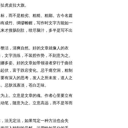
，扯虎皮拉大旗。
标，而不是粗劣、粗糙、粗鄙。古今名篇
胸有成竹、绸缪帷幄，写作时文字方能如一
笔来才搜肠刮肚，绞尽脑汁，多半是写不出
整洁，清爽自然。好的文章就像人的衣
来，文字洗练，不装腔作势，不刻意为之。
婀娜多姿。好的文章如带领读者穿行于曲径
绵起伏，富于跌宕变化。忌干瘪空洞，粗制
章要有深入的思考，发人之所未发，道人之
尽。忌肤浅寡淡，苍白乏味。
为上。立意是文章的魂。作者心里要立有
然动笔，随意为之。立意高远，而不是等而
，法无定法，如果笃定一种方法也会失