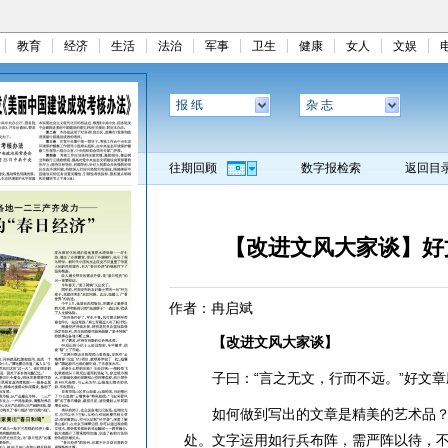
教育
经济
生活
法治
军事
卫生
健康
女人
文娱
报 纸
杂 志
往期回顾
数字报检索
返回目
【改进文风大家谈】好
作者：冉启斌
【改进文风大家谈】
子曰：“言之无文，行而不远。”好文章
如何做到写出的文章是精美的艺术品？
处。文字运用如行兵布阵，需严阵以待，