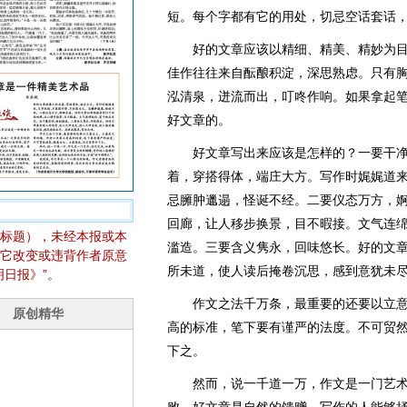
短。每个字都有它的用处，切忌空话套话
好的文章应该以精细、精美、精妙为目
佳作往往来自酝酿积淀，深思熟虑。只有
泓清泉，迸流而出，叮咚作响。如果拿起
好文章的。
好文章写出来应该是怎样的？一要干净
着，穿搭得体，端庄大方。写作时娓娓道
忌臃肿邋遢，怪诞不经。二要仪态万方，
回廊，让人移步换景，目不暇接。文气连
标题），未经本报或本
滥造。三要含义隽永，回味悠长。好的文
它改变或违背作者原意
所未道，使人读后掩卷沉思，感到意犹未
日报》”。
作文之法千万条，最重要的还要以立意
高的标准，笔下要有谨严的法度。不可贸
下之。
然而，说一千道一万，作文是一门艺术