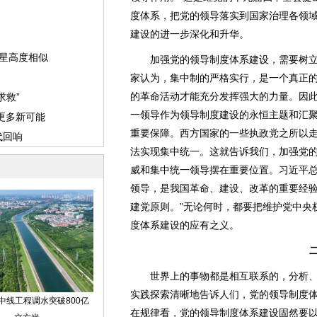
度体系，把党的领导落实到国家治理各领域
建设的进一步深化和升华。
加强党的领导制度体系建设，需要树立
家认为，集中制的严格实行，是一个真正
的革命活动才能充分发挥强大的力量。因
一领导作为领导制度建设的永恒主题和汇
重要保障。西方国家的一些执政党之所以
法实现集中统一。这就告诉我们，加强党
威和集中统一领导摆在重要位置。习近平总
领导，是我国革命、建设、改革的重要经
建党原则。”无论何时，都要把维护党中央
度体系建设的应有之义。
世界上的事物都是相互联系的，分析、
实践探索清晰地告诉人们，党的领导制度
在规律看，党的领导制度体系建设固然要