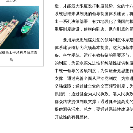
造，才能最大限度发挥制度优势。党的十
系统思维来谋划党的领导制度体系建设，
出一系列决策部署，有力地强化了我国的
重要制度建设，使横向到边、纵向到底的
要用系统思维谋划党的领导制度体系建
体系建设概括为六项基本制度。这六项基
备、科学规范、运行有效特征的重要环节
的制度，为党永葆先进性和纯洁性提供制
中统一领导的各项制度，为保证全党思想
支撑；通过完善全面从严治党制度，为推
坚强保障；通过健全党的全面领导制度，
供指引；通过健全为人民执政、靠人民执
群众路线提供制度支撑；通过健全提高党
提供源头活水。总之，要通过系统性建设
开放性的有机整体。