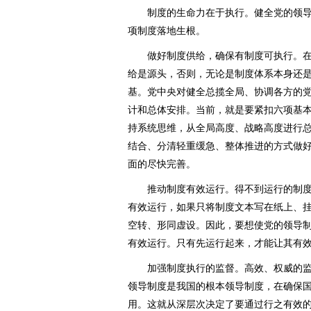
制度的生命力在于执行。健全党的领导
项制度落地生根。
做好制度供给，确保有制度可执行。在
给是源头，否则，无论是制度体系本身还
基。党中央对健全总揽全局、协调各方的
计和总体安排。当前，就是要紧扣六项基
持系统思维，从全局高度、战略高度进行
结合、分清轻重缓急、整体推进的方式做
面的尽快完善。
推动制度有效运行。得不到运行的制度
有效运行，如果只将制度文本写在纸上、
空转、形同虚设。因此，要想使党的领导
有效运行。只有先运行起来，才能让其有
加强制度执行的监督。高效、权威的监
领导制度是我国的根本领导制度，在确保
用。这就从深层次决定了要通过行之有效