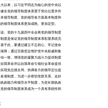
八大以来，以习近平同志为核心的党中央以
将健全党的领导制度体系置于突出位置并作
根本领导制度、党的领导各方面基本制度和
党的领导制度体系更加成熟、更加定型。
设。党的十九届四中全会将党的领导制度
本制度是保证党的领导制度体系彰显系统完
。基于此，要通过建立不忘初心、牢记使命
度保障；通过完善坚定维护党中央权威和集
行动一致、增强党的凝聚力战斗力提供制度
进自我革命并以自我革命引领社会革命提供
为实现党总揽全局、协调各方的领导定位提
政各项制度，为进一步密切党群关系、走好
的执政能力和领导水平制度，为党长期执政
使党的领导制度体系成为一个具有系统性和
三