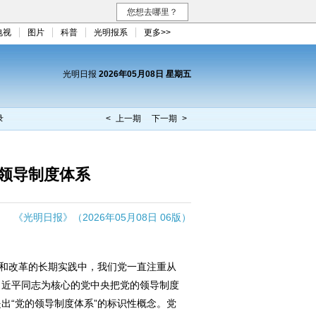
您想去哪里？
电视
图片
科普
光明报系
更多>>
光明日报
2026年05月08日 星期五
录
< 上一期
下一期 >
领导制度体系
《光明日报》（2026年05月08日 06版）
和改革的长期实践中，我们党一直注重从
习近平同志为核心的党中央把党的领导制度
出“党的领导制度体系”的标识性概念。党