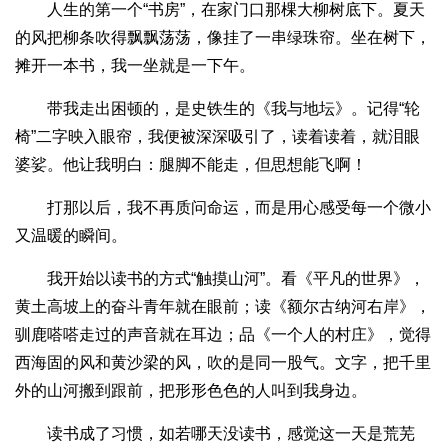
人生的第一个“书房”，在家门口那棵大柳树底下。夏天
的风把柳条吹得飘飘荡荡，像挂了一串绿珠帘。坐在树下，
摊开一本书，我一坐就是一下午。
带我走出困顿的，是史铁生的《我与地坛》。记得“轮
椅”二字映入眼帘，我便被深深吸引了，读着读着，就泪眼
婆娑。他让我明白：腿脚不能走，但思想能飞啊！
打那以后，我不再质问命运，而是用心感受每一个微小
又温暖的瞬间。
我开始以读书的方式“触摸山河”。看《平凡的世界》，
黄土高坡上的奋斗青年就在眼前；读《额尔古纳河右岸》，
驯鹿嗒嗒走过的声音就在耳边；品《一个人的村庄》，觉得
西海固的风和黄沙梁的风，吹的是同一股气。文字，把千里
外的山河搬到跟前，把形形色色的人叫到我身边。
读书成了习惯，如若哪天没读书，感觉这一天是荒芜