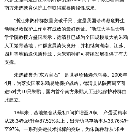
南方朱鹮繁育保护工作取得重要阶段性成果。
“浙江朱鹮种群数量突破千只，这是我国珍稀濒危野生
动物拯救保护工作卓有成效的最好例证。”浙江大学生命科
学学院教授方盛国表示，德清县已成为全国规模最大的朱鹮
人工繁育基地，种群发展势头良好，并相继向湖南、江苏、
四川等地输送优质种源，为朱鹮种群可持续发展提供了有力
支撑。
朱鹮被誉为“东方宝石”，是世界珍稀濒危鸟类。2008年
4月，为落实国家朱鹮易地保护战略，德清县从陕西周至引
进5对共10只朱鹮，国内首个南方朱鹮人工迁地保护种群由
此建立。
18年来，基地笼舍从最初1间扩增至20间，产蛋受精率
从26.34%跃升至87.51%以上，出壳幼鸟存活率从33.76%升
至97%。一系列关键技术指标的突破，为朱鹮种群从“求生