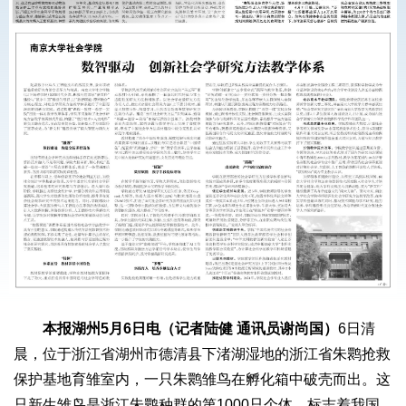
本报湖州5月6日电（记者陆健 通讯员谢尚国）
6日清
晨，位于浙江省湖州市德清县下渚湖湿地的浙江省朱鹮抢救
保护基地育雏室内，一只朱鹮雏鸟在孵化箱中破壳而出。这
只新生雏鸟是浙江朱鹮种群的第1000只个体，标志着我国