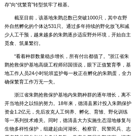
存”向“优繁育”转型筑牢了根基。
截至目前，该基地朱鹮总数已突破1000只，其中在野
外自然孵化的个体达531只。通过多年持续的野化放飞和减
少人工干预，越来越多的朱鹮逐步适应野外环境，开始自主
觅食、筑巢繁衍。
“看着种群数量稳步增长，所有付出都值了。”浙江省朱
鹮抢救保护基地高级工程师邱国强说，眼下正值繁育季，基
地工作人员24小时轮班监护每一枚正在孵化的朱鹮蛋，全力
确保繁育工作万无一失。
浙江省朱鹮抢救保护基地内朱鹮种群的逐年增长，离不
开当地持之以恒的努力。18年来，德清县累计投入朱鹮保护
资金1.2亿元，先后攻克人工饲养、孵化、育雏、野化训练
等一系列技术难关。同时，德清县大力实施生态湿地修复与
生物多样性保护，组建起由河湖长、检察官、民警民兵、志