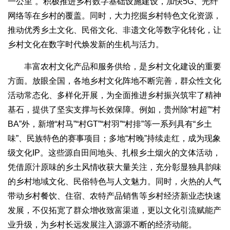
一公里”。积极推进乡村数字基础设施建设，加快5G、光纤
网络等在乡村的覆盖。同时，大力挖掘乡村特色文化资源，
推动优秀乡土文化、民俗文化、非遗文化等数字化转化，让
乡村文化在数字时代焕发新的生机与活力。
丰富农村文化产品和服务供给，是乡村文化建设的重要
方面。放眼全国，各地乡村文化阵地不断完善，群众性文化
活动常态化、多样化开展，为全面推进乡村振兴筑牢了精神
基石，提供了坚实支撑与长效保障。例如，贵州除“村超”“村
BA”外，新增“村马”“村GT”“村羽”“村排”等一系列具有“乡土
味”、民族特色的赛事项目；多地“村晚”持续走红，成为现象
级文化IP。这些源自田间地头、扎根乡土烟火的文体活动，
凭借原汁原味的乡土风情收获大量关注，充分彰显独具韵味
的乡村地域文化、民俗特色与人文魅力。同时，火热的人气
带动乡村餐饮、住宿、农特产品销售等乡村经济新业态快速
发展，不仅拓宽了群众增收致富渠道，更以文化引流赋能产
业升级，为乡村长远发展注入源源不断的经济动能。