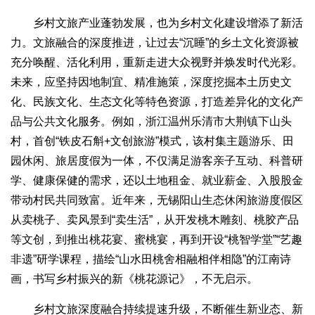
乡村文旅产业蓬勃发展，也为乡村文化建设增添了新活
力。文旅融合的深度推进，让过去“沉睡”的乡土文化资源被
充分唤醒、活化利用，重新走进大众视野并焕发时代光彩。
未来，应坚持因地制宜、精准施策，深度挖掘本土历史文
化、民族文化、生态文化等特色资源，打造差异化的文化产
品与公共文化服务。例如，浙江温州乐清市大荆镇下山头
村，首创“铁皮石斛+文创旅游”模式，该村集主题游乐、田
园休闲、旅居度假为一体，不仅满足游客亲子互动、科普研
学、健康保健的需求，还以土地租金、就业薪金、入股股金
带动村民共同致富。近年来，无锡阳山生态休闲旅游度假区
从卖桃子、卖风景到“卖生活”，从开发桃木雕刻、桃胶产品
等文创，到推出桃花宴、蜜桃宴，再到开设“桃智学堂”“艺趣
非遗”研学课程，描绘“山水田桃舍相融相伴相隐”的江南诗
画，书写乡村振兴的新《桃花源记》，不无启示。
乡村文旅深度融合持续提速升级，不断催生新业态、新