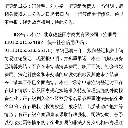
清算组成员：冯付明、刘小娟，清算组负责人：冯付明，请
相关债权人自公告之日起45日内，向清算组申请债权。逾期
不申报，视为放弃权利，特此公告。
■公告：本企业北京德盛国宇商贸有限公司（注册号：
110105015524182，统一社会信用代码：
91110105061335517L）吊销已满三年，拟向登记机关申请
简易注销登记，现登报申明，并郑重承诺：本企业债权债务
已清算完结，不存在未结清清算费用、职工工资、社会保险
费用、法定补偿金和未交清的应缴纳税款及其他未了结事
务，清算工作已全面完结。本企业承诺申请注销登记时不存
在以下情形：涉及国家规定实施准入特别管理措施的外商投
资企业；正在被列入企业经营异常名录或严重违法失信企业
名单的；存在股权（投资权益）被冻结、出质或动产抵押等
情形；有正在被立案调查或采取行政强制、司法协助、被予
以行政处罚等情形的；企业所属的非法人分支机构未办理注