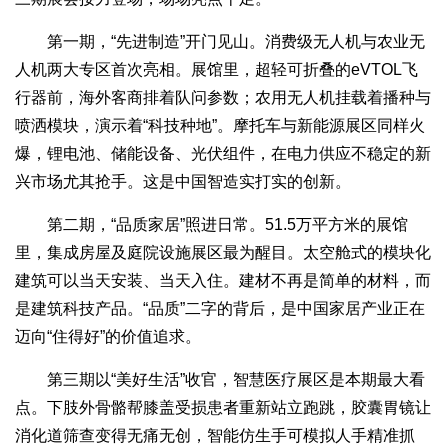
第一期，“先进制造”开门见山。消费级无人机与农业无
人机两大专区首次亮相。展馆里，超轻可折叠的eVTOL飞
行器前，海外客商排着队问参数；农用无人机挂载着播种与
喷洒模块，演示着“科技种地”。摩托车与新能源展区同样火
爆，锂电池、储能设备、光伏组件，在电力供应不稳定的新
兴市场尤其抢手。这是中国智造实打实的创新。
第二期，“品质家居”照进日常。51.5万平方米的展馆
里，集成房屋及庭院设施展区最为醒目。太空舱式的模块化
建筑可以当天安装、当天入住。建材不再是简单的材料，而
是建筑科技产品。“品质”二字的背后，是中国家居产业正在
迈向“住得好”的价值追求。
第三期以“美好生活”收官，智慧医疗展区是本期最大看
点。下肢外骨骼帮膝盖受损患者重新站立跑跳，胶囊胃镜让
消化道筛查变得无痛无创，智能仿生手可模拟人手精准抓