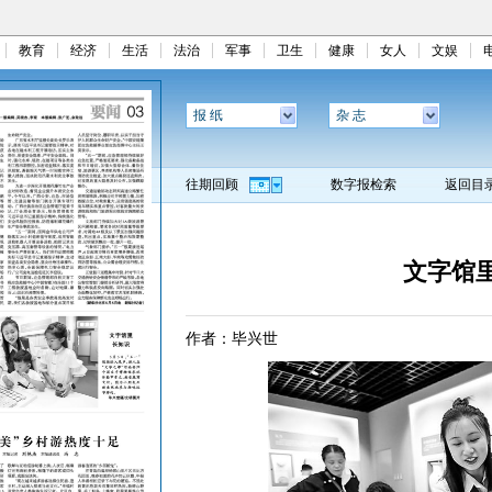
教育
经济
生活
法治
军事
卫生
健康
女人
文娱
报 纸
杂 志
往期回顾
数字报检索
返回目
文字馆
作者：毕兴世