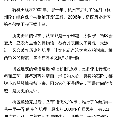
转机出现在2002年。那一年，杭州市启动了“运河（杭
州段）综合保护与整治开发”工程。2006年，桥西历史街区
综合保护工程正式上马。
历史街区的保护，从来都是一个难题。太保守，街区会
变成一座没有生命的博物馆，徒有其表而失了灵魂；太激
进，又会破坏历史的肌理，让文化遗产沦为商业的附庸。桥
西街区的探索，试图在两者之间找到平衡。
街区建筑的修缮遵循“修旧如旧”原则，更多使用传统材
料和工艺。那些斑驳的墙面、老旧的木梁、磨损的石阶，都
被小心翼翼地保留下来。因为它们不是瑕疵，而是时间的痕
迹，是历史的见证。
街区整治完成后，坚守“活态化”传承，维持了传统“街—
巷—里—弄”的空间肌理，原来的1000多户居民中，有321
户选择回迁，过着枕河而居的生活。那些老宅子经过修缮，