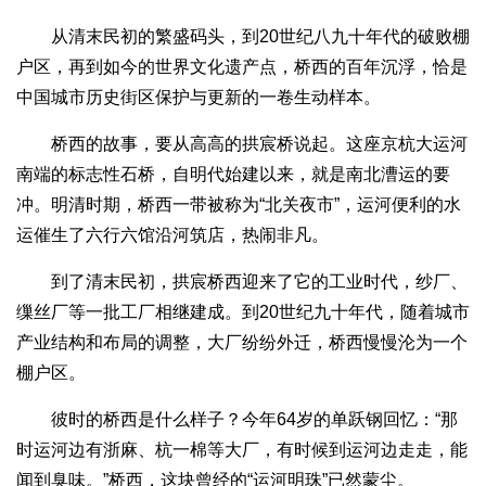
从清末民初的繁盛码头，到20世纪八九十年代的破败棚
户区，再到如今的世界文化遗产点，桥西的百年沉浮，恰是
中国城市历史街区保护与更新的一卷生动样本。
桥西的故事，要从高高的拱宸桥说起。这座京杭大运河
南端的标志性石桥，自明代始建以来，就是南北漕运的要
冲。明清时期，桥西一带被称为“北关夜市”，运河便利的水
运催生了六行六馆沿河筑店，热闹非凡。
到了清末民初，拱宸桥西迎来了它的工业时代，纱厂、
缫丝厂等一批工厂相继建成。到20世纪九十年代，随着城市
产业结构和布局的调整，大厂纷纷外迁，桥西慢慢沦为一个
棚户区。
彼时的桥西是什么样子？今年64岁的单跃钢回忆：“那
时运河边有浙麻、杭一棉等大厂，有时候到运河边走走，能
闻到臭味。”桥西，这块曾经的“运河明珠”已然蒙尘。