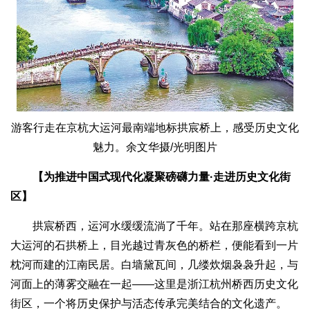
游客行走在京杭大运河最南端地标拱宸桥上，感受历史文化
魅力。余文华摄/光明图片
【为推进中国式现代化凝聚磅礴力量·走进历史文化街
区】
拱宸桥西，运河水缓缓流淌了千年。站在那座横跨京杭
大运河的石拱桥上，目光越过青灰色的桥栏，便能看到一片
枕河而建的江南民居。白墙黛瓦间，几缕炊烟袅袅升起，与
河面上的薄雾交融在一起——这里是浙江杭州桥西历史文化
街区，一个将历史保护与活态传承完美结合的文化遗产。