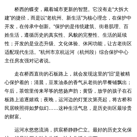
桥西的蝶变，藏着城市更新的智慧。它没有走“大拆大
建”的捷径，而是以“老杭州、新生活”为核心理念，在保护中
开发，在传承中创新。“保护的是传统建筑、街巷肌理、百
姓生活，遵循历史的真实性、风貌的完整性、生活的延续
性；开发的是业态升级、文化体验、休闲功能，让古老街区
适配现代生活。”杭州市京杭运河（杭州段）综合保护中心
主任房友强对记者说。
走在桥西直街的石板路上，就会发现这里的“旧”是被精
心保护着的：清晨，豆浆油条的香气从老街的早餐铺飘出；
午后，茶馆里传来琴筝的悠扬声韵；黄昏，放学的孩子在石
板路上追逐嬉戏；夜晚，运河边的灯笼次第亮起，将古桥和
民居映照得如梦似幻……这种生活气息，是历史街区最珍贵
的财富。
运河水悠悠流淌，拱宸桥静静伫立。最好的历史文化保