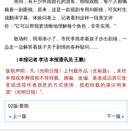
席间，有不少外国面孔的游客。细细观瞧，每个人都佩
戴着一副眼镜。原来，这是一款观剧专用AI眼镜，可实时生
成翻译字幕。体验问卷上，记者看到这样一段英文评
价：“它可以帮我更清晰地理解每个角色，非常实用。”
散场时，雨渐渐小了。市民李燕牵着孩子步出剧场，一
边走一边解答着孩子关于剧情的各种疑问……
（本报记者 李洁 本报通讯员 王鹏）
版权声明：凡《光明日报》上刊载作品（含标题），未经
本报或本网授权不得转载、摘编、改编、篡改或以其它改
变或违背作者原意的方式使用，授权转载的请注明来
源“《光明日报》”。
02版:
要闻
上一版
下一版