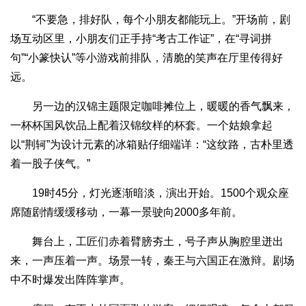
“不要急，排好队，每个小朋友都能玩上。”开场前，剧
场互动区里，小朋友们正手持“考古工作证”，在“寻词拼
句”“小篆快认”等小游戏前排队，清脆的笑声在厅里传得好
远。
另一边的汉锦主题限定咖啡摊位上，暖暖的香气飘来，
一杯杯国风饮品上配着汉锦纹样的杯套。一个姑娘拿起
以“荆轲”为设计元素的冰箱贴仔细端详：“这纹路，古朴里透
着一股子侠气。”
19时45分，灯光逐渐暗淡，演出开始。1500个观众座
席随剧情缓缓移动，一幕一景驶向2000多年前。
舞台上，工匠们赤着臂膀夯土，号子声从胸腔里迸出
来，一声压着一声。场景一转，秦王与六国正在激辩。剧场
中不时爆发出阵阵掌声。