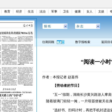
教育
经济
生活
法治
军事
卫生
健康
女人
文娱
报 纸
杂 志
往期回顾
数字报检索
返回目
“阅读一小时
作者：本报记者 赵嘉伟
【劳动者的节日】
“五一”假期，湖南长沙黄兴路游人摩肩
随着玻璃门轻轻一掩，一片喧嚣便被关在
“选好书、扫码计时，再把手机封进这袋