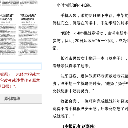
一小时”标识的小纸袋。
手机入袋，眼前便只剩下书籍。书架前
倚柱而立，沉浸在阅读中。手边纸袋的封
“阅读一小时”挑战赛活动，由湖南新华书
参与，从4月20日延续至“五一”假期，成
记。
长沙市民曾女士翻开一本《草房子》，
着母亲认真读了起来。
标题），未经本报或本
沈阳游客、退休教师邓老师戴着老花镜，
它改变或违背作者原意
脚，没承想一坐就是俩钟头。”他扬了扬手
日报》”。
比我想象中还要灵秀。”
收银台旁，一位顺利完成挑战的年轻读者
觉得不看手机很没安全感，后来竟然忘了
成就感了。”
（本报记者 赵嘉伟）