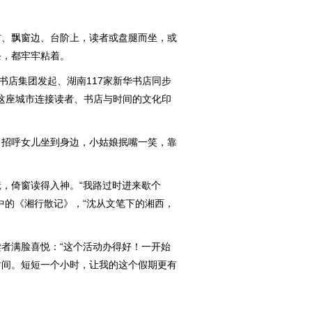
、飘窗边、台阶上，读者或盘腿而坐，或
条，都牢牢粘着。
店集团发起、湖南117家新华书店同步
为这座城市连接读者、书店与时间的文化印
招呼女儿坐到身边，小姑娘抿嘴一笑，靠
倚窗读得入神。“我路过时进来歇个
中的《湘行散记》，“沈从文笔下的湘西，
满脸喜悦：“这个活动办得好！一开始
时间。短短一个小时，让我的这个假期更有