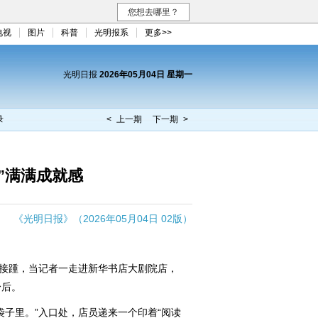
您想去哪里？
电视
图片
科普
光明报系
更多>>
光明日报
2026年05月04日 星期一
录
< 上一期
下一期 >
”满满成就感
《光明日报》（2026年05月04日 02版）
接踵，当记者一走进新华书店大剧院店，
身后。
子里。”入口处，店员递来一个印着“阅读