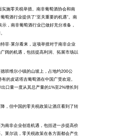
面实施零关税举措。南非葡萄酒协会和南
葡萄酒行业提供了“至关重要的机遇”。南
表示，南非葡萄酒行业已做好充分准备，
作。
菲·莱尔看来，这项举措对于南非企业
为广阔的机遇，包括提高利润、拓展市场以
班维尔小镇的山坡上，占地约200公
非特有的皮诺塔吉葡萄酒在中国广受欢迎。
华出口量一度从其总产量的1%至2%增长到
降，但中国的零关税政策让酒庄看到了转
为南非企业创造机遇，包括进一步提高价
等。莱尔说，零关税政策在各方面都会产生