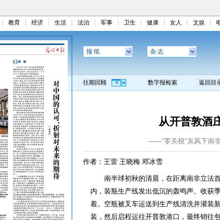
教育
经济
生活
法治
军事
卫生
健康
女人
文娱
报 纸
杂 志
往期回顾
数字报检索
返回目
从开普敦酒
——“零关税”东风下南
作者：王雷 王晓梅 邓冰雪
南半球初秋的清晨，在距离南非立法首都
内，装瓶生产线发出低沉的轰鸣声。收获
着。空瓶被叉车运送到生产线清洗并灌装
装，然后启程运往开普敦港口，最终销往