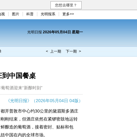
您想去哪里？
电视
图片
科普
光明报系
更多>>
光明日报
2026年05月04日 星期一
录
< 上一期
下一期 >
庄到中国餐桌
非葡萄酒迎来“新酿时刻”
《光明日报》（2026年05月04日 04版）
开普敦市中心约30公里的黛眉斯多酒庄
季刚刚结束，但酒庄依然在紧锣密鼓地运转
新鲜酿造的葡萄酒，接着密封、贴标和包
包括中国在内的全球市场。