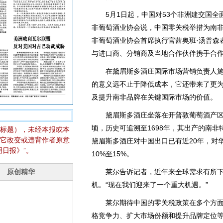
5月1日起，中国对53个非洲建交国全
非葡萄酒业协会说，中国零关税举措为南非
非葡萄酒业协会首席执行官茜奥班·汤普森
与进口商、分销商及当地合作伙伴携手合
在黛眉斯多酒庄国际市场营销负责人施特
的意义远不止于降低成本，它还带来了更
及提升南非品牌在关键国际市场的价值。
黛眉斯多酒庄坐落在开普敦葡萄酒产区德
顷，历史可追溯至1698年，其出产的南
标题），未经本报或本
它改变或违背作者原意
黛眉斯多酒庄对中国出口已有近20年，对
日报》”。
10%至15%。
莱尔告诉记者，近年来全球需求有所下
机。“现在我们迎来了一个重大机遇。”
莱尔期待中国的零关税政策在多个方面
格竞争力、扩大市场份额和提升品牌定位