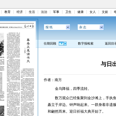
教育
经济
生活
法治
军事
卫生
健康
女人
文娱
报 纸
杂 志
往期回顾
数字报检索
返回目
与日
作者：南方
金乌降福，四季流转。
数万观众已经集聚到金沙滩上，手执鱼灯
矗立于岸边。钟声响起来。一群身着非遗
和翩然而来。迎日祈福大典开始了。