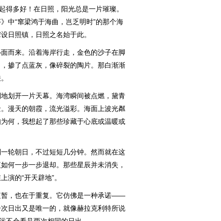
起得多好！在日照，阳光总是一片璀璨。
》中“窜梁鸿于海曲，岂乏明时”的那个海
宋设日照镇，日照之名始于此。
面而来。沿着海岸行走，金色的沙子在脚
白，掺了点蓝灰，像碎裂的陶片。那白渐渐
怯。
地划开一片天幕。海湾瞬间被点燃，黛青
金。漫天的朝霞，流光溢彩。海面上波光粼
知为何，我想起了那些珍藏于心底或温暖或
一轮朝日，不过短短几分钟。然而就在这
夜如何一步一步退却。那些星辰并未消失，
上演的“开天辟地”。
暂，也在于重复。它仿佛是一种承诺——
一次日出又是唯一的，就像赫拉克利特所说