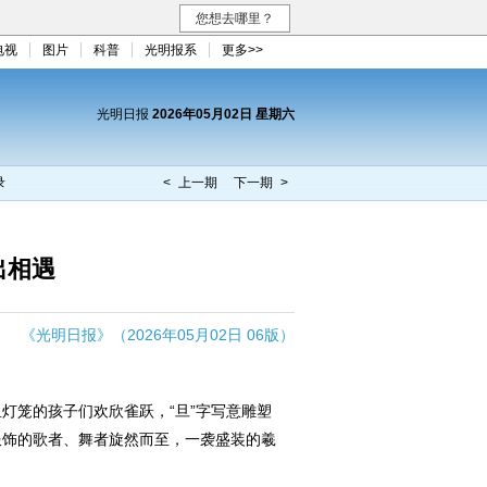
您想去哪里？
电视
图片
科普
光明报系
更多>>
光明日报
2026年05月02日 星期六
录
< 上一期
下一期 >
出相遇
《光明日报》（2026年05月02日 06版）
笼的孩子们欢欣雀跃，“旦”字写意雕塑
服饰的歌者、舞者旋然而至，一袭盛装的羲