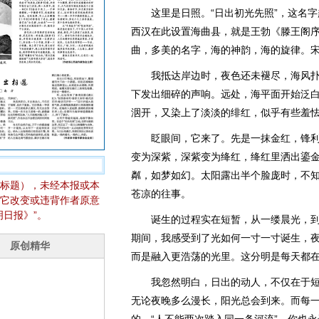
这里是日照。“日出初光先照”，这名字
西汉在此设置海曲县，就是王勃《滕王阁序
曲，多美的名字，海的神韵，海的旋律。
我抵达岸边时，夜色还未褪尽，海风扑
下发出细碎的声响。远处，海平面开始泛
洇开，又染上了淡淡的绯红，似乎有些羞
眨眼间，它来了。先是一抹金红，锋利
变为深紫，深紫变为绛红，绛红里洒出鎏
粼，如梦如幻。太阳露出半个脸庞时，不
标题），未经本报或本
苍凉的往事。
它改变或违背作者原意
日报》”。
诞生的过程实在短暂，从一缕晨光，到
期间，我感受到了光如何一寸一寸诞生，
而是融入更浩荡的光里。这分明是每天都在
我忽然明白，日出的动人，不仅在于短
无论夜晚多么漫长，阳光总会到来。而每