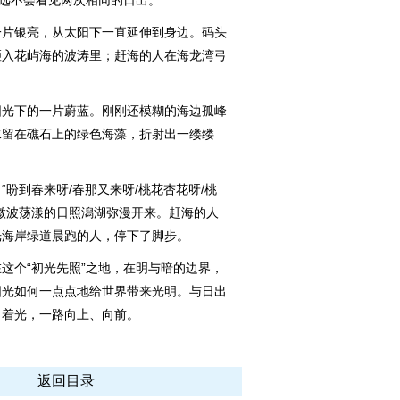
永远不会看见两次相同的日出。
片银亮，从太阳下一直延伸到身边。码头
砸入花屿海的波涛里；赶海的人在海龙湾弓
光下的一片蔚蓝。刚刚还模糊的海边孤峰
水留在礁石上的绿色海藻，折射出一缕缕
到春来呀/春那又来呀/桃花杏花呀/桃
微波荡漾的日照潟湖弥漫开来。赶海的人
光海岸绿道晨跑的人，停下了脚步。
个“初光先照”之地，在明与暗的边界，
阳光如何一点点地给世界带来光明。与日出
向着光，一路向上、向前。
）
返回目录