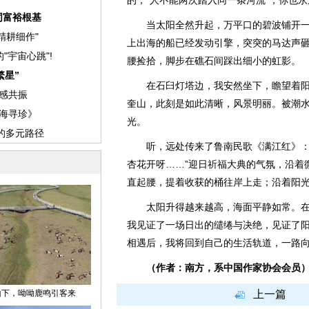
的，“人不能两次踏入同一条河流”，你也
当太阳全然升起，万平口的碧波铺开一
上出海的船已经发动引擎，突突的马达声
腰捡拾，脚步在礁石间踩出细小的虹影。
在石臼灯塔边，我安然坐下，瞻望着阳
奎山，此刻是如此清晰，风景明丽。被潮
光。
听，远处传来了鲁南民歌《满江红》：“盼
杏花开呀……”迎日祈福大典的气氛，沿着
直起腰，提着收获的桶往岸上走；沿着阳
太阳升得越来越高，海面平静如常。在这
我见证了一场日出的缱绻与决绝，见证了
相遇后，我将回到自己的生活轨道，一路
（作者：南方，系中国作家协会会员
上一篇