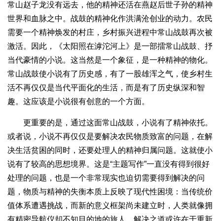
常山赵子龙没有远去，他的精神还活在燕赵后世子孙的精神
世界和血脉之中。战鼓的精神化作洪满沧创业的动力。农民
需要一个精神焕发的村庄，乡村振兴进程中常山战鼓再次被
激活。因此，《太阳照在滹沱河上》是一部擂常山战鼓、抒
当代豪情的小说。这当然是一个象征，是一种精神的物化。
常山战鼓使小说有了历史感，有了一股雄浑之气，使乡村生
活不再仅仅是当代平面化的生活，而是有了历史纵深和智
趣。这应该是小说很有创意的一个方面。
更重要的是，通过这面常山战鼓，小说有了精神依托。
或者说，小说不再仅仅是要解决农民物质致富的问题，在解
决生活贫困的同时，还要处理人的精神归属问题。这就使小
说有了较高的思想境界。这是“主题写作”一直没有得到很好
处理的问题，也是一个非常现实也迫切需要得到解决的问
题，物质与精神的失衡本质上反映了现代性困境：当传统价
值体系遭遇挑战，而新的意义框架尚未建立时，人类就像拥
有精密导航仪却不知目的地的旅人。解决之道或许在于重新