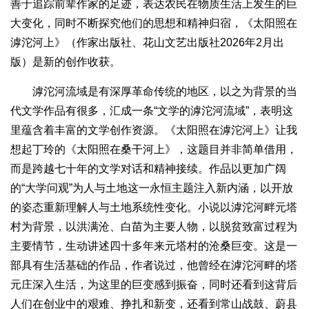
善于追踪前辈作家的足迹，表达农民在物质生活上发生的巨
大变化，同时不断探究他们的思想和精神归宿，《太阳照在
滹沱河上》（作家出版社、花山文艺出版社2026年2月出
版）是新的创作收获。
滹沱河流域是有深厚革命传统的地区，以之为背景的当
代文学作品有很多，汇成一条“文学的滹沱河流域”，表明这
里蕴含着丰富的文学创作资源。《太阳照在滹沱河上》让我
想起丁玲的《太阳照在桑干河上》，这题目并非简单借用，
而是跨越七十年的文学对话和精神接续。作品以更加广阔
的“大学问观”为人与土地这一永恒主题注入新内涵，以开放
的姿态重新理解人与土地系统性变化。小说以滹沱河畔元塔
村为背景，以洪满沧、白苗为主要人物，以脱贫致富过程为
主要情节，生动讲述四十多年来元塔村的沧桑巨变。这是一
部具有生活基础的作品，作者说过，他曾经在滹沱河畔的塔
元庄深入生活，为这里的巨变感到振奋，同时还看到这背后
人们在创业中的艰难、挣扎和新变，还看到常山战鼓、蔚县