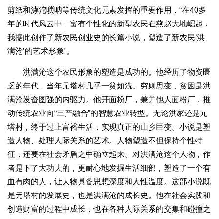
剪纸和滹沱唢呐等传统文化元素发挥的重要作用，“在40多
年的时代风云中，富有个性化的新型农民在燕赵大地崛起，
我据此创作了新农民创业史的长篇小说，塑造了新农民‘洪
满沧’的艺术形象”。
洪满沧这个农民形象的塑造是成功的。他经历了物资匮
乏的年代，当年元塔村几乎一贫如洗。穷则思变，贫困是洪
满沧发奋图强的内驱力。他开面粉厂，兼并他人面粉厂，推
动传统农业向“三产融合”的智慧农业转型。无论洪家还是元
塔村，终于过上富裕生活，实现真正的山乡巨变。小说是塑
造人物、处理人际关系的艺术。人物塑造不但保持个性特
征，还要在社会矛盾之中确立起来。对洪满沧这个人物，作
者是下了大功夫的，更耐心地发掘生活细部，塑造了一个有
血有肉的人，让人物具备思想深度和人性温度。这部小说既
是元塔村的发展史，也是洪满沧的成长史。他在社会实践和
创造财富的过程中成长，也在各种人际关系的交集和碰撞之