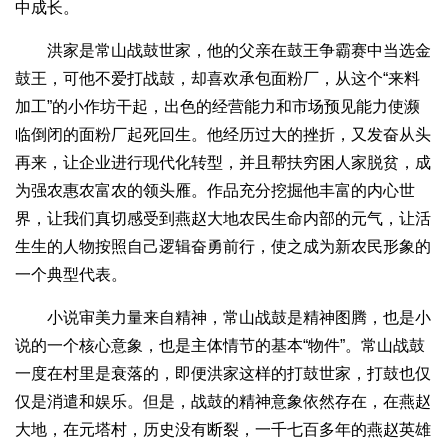
中成长。
洪家是常山战鼓世家，他的父亲在鼓王争霸赛中当选金
鼓王，可他不爱打战鼓，却喜欢承包面粉厂，从这个“来料
加工”的小作坊干起，出色的经营能力和市场预见能力使濒
临倒闭的面粉厂起死回生。他经历过大的挫折，又发奋从头
再来，让企业进行现代化转型，并且帮扶穷困人家脱贫，成
为强农惠农富农的领头雁。作品充分挖掘他丰富的内心世
界，让我们真切感受到燕赵大地农民生命内部的元气，让活
生生的人物按照自己逻辑奋勇前行，使之成为新农民形象的
一个典型代表。
小说审美力量来自精神，常山战鼓是精神图腾，也是小
说的一个核心意象，也是主体情节的基本“物件”。常山战鼓
一度在村里是衰落的，即便洪家这样的打鼓世家，打鼓也仅
仅是消遣和娱乐。但是，战鼓的精神意象依然存在，在燕赵
大地，在元塔村，历史没有断裂，一千七百多年的燕赵英雄