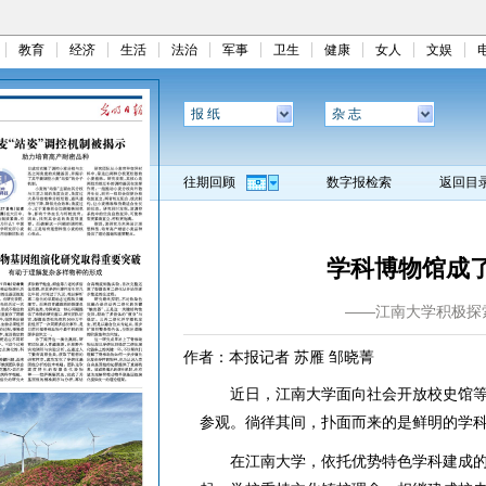
教育
经济
生活
法治
军事
卫生
健康
女人
文娱
报 纸
杂 志
往期回顾
数字报检索
返回目
学科博物馆成了
——江南大学积极探
作者：本报记者 苏雁 邹晓菁
近日，江南大学面向社会开放校史馆等
参观。徜徉其间，扑面而来的是鲜明的学
在江南大学，依托优势特色学科建成的博