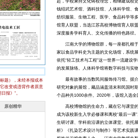
起，学校秉持文化铸校理念，相继建成校
钱绍武艺术馆、酒科技馆、人体科学馆、
纺织服装、生物工程、医学、食品科学等
馆育人联盟，当选江苏高校博物馆育人联
深度服务学科育人、文化传播的特色路径
江南大学的博物馆群，每一座都扎根于
家以食品学科史为主题的文化场馆，系统
依托“轻工技术与工程”这一世界一流建设
的发展脉络。人体科学馆将数字科技与实
最有故事的当数民间服饰传习馆。据介
标题），未经本报或本
它改变或违背作者原意
研究对象的展馆，藏品涵盖清末和民国时期
日报》”。
个品种共1000余件。2020年，该馆入
高校博物馆的生命力，藏在它与课堂的
成为该校新生入学必修课和离校“最后一课
生研讨课、学科前沿课的立体课堂。依托
析》《扎染艺术设计与制作》等艺术实践课