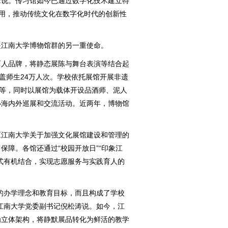
犁说。传习馆如今已通过数字化技术建立特
应用，推动传统文化在数字化时代的创新性
江南大学博物馆群的另一重使命。
育人品牌，将静态展陈与舞台表演等结合起
覆盖师生24万人次。学校依托展馆开展非遗
示等，同时以展馆为载体开设品酒师、泥人
办海内外巡展和交流活动。近两年，博物馆
江南大学关于加强文化展馆建设和管理的
保障。各馆还通过“校园开放日”“印象江
式有机结合，实现志愿服务与实践育人的
办学理念和教育目标，而且构成了学校
江南大学党委副书记倪松涛说。如今，江
为立体架构，将静默展品转化为鲜活的教学