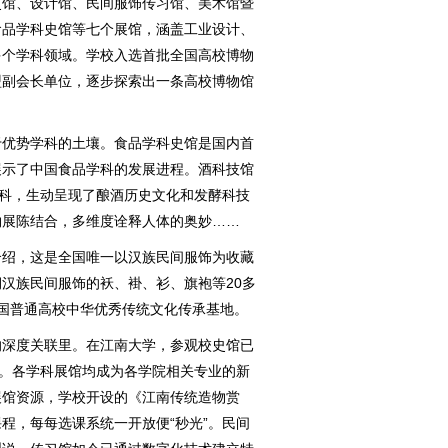
史馆、设计馆、民间服饰传习馆、美术馆暨
食品学科史馆等七个展馆，涵盖工业设计、
多个学科领域。学校入选首批全国高校博物
盟副会长单位，逐步探索出一条高校博物馆
。
优势学科的土壤。食品学科史馆是国内首
展示了中国食品学科的发展进程。酒科技馆
学科，生动呈现了酿酒历史文化和发酵科技
物展陈结合，多维度诠释人体的奥妙……
绍，这是全国唯一以汉族民间服饰为收藏
汉族民间服饰的袄、褂、衫、旗袍等20多
选全国普通高校中华优秀传统文化传承基地。
深度关联里。在江南大学，参观校史馆已
”。各学科展馆均成为各学院相关专业的新
展馆资源，学校开设的《江南传统造物赏
程，每每选课系统一开放便“秒光”。民间