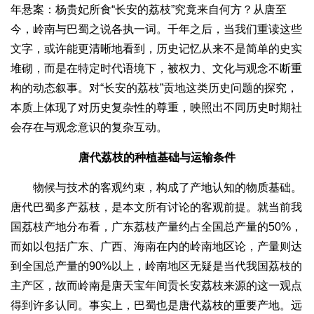
年悬案：杨贵妃所食“长安的荔枝”究竟来自何方？从唐至
今，岭南与巴蜀之说各执一词。千年之后，当我们重读这些
文字，或许能更清晰地看到，历史记忆从来不是简单的史实
堆砌，而是在特定时代语境下，被权力、文化与观念不断重
构的动态叙事。对“长安的荔枝”贡地这类历史问题的探究，
本质上体现了对历史复杂性的尊重，映照出不同历史时期社
会存在与观念意识的复杂互动。
唐代荔枝的种植基础与运输条件
物候与技术的客观约束，构成了产地认知的物质基础。
唐代巴蜀多产荔枝，是本文所有讨论的客观前提。就当前我
国荔枝产地分布看，广东荔枝产量约占全国总产量的50%，
而如以包括广东、广西、海南在内的岭南地区论，产量则达
到全国总产量的90%以上，岭南地区无疑是当代我国荔枝的
主产区，故而岭南是唐天宝年间贡长安荔枝来源的这一观点
得到许多认同。事实上，巴蜀也是唐代荔枝的重要产地。远