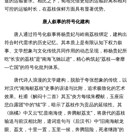
途的运输要求。相比之下，蜀地凭借更短的运输距离和相对
可控的运输时长，在荔枝保鲜方面具有显著优势。
唐人叙事的符号化建构
唐人通过符号化叙事将杨贵妃与岭南荔枝绑定，建构出
符合时代需求的历史记忆。其本质上是有限认知下权力叙
事、文学想象与文化传统共同作用的动态呈现，称杨贵妃所
吃“长安的荔枝”是“南海飞驰以进”，精心构筑起“荔枝—奢靡
—亡国”的符号化批判体系。
唐代诗人浪漫的文学建构，脱胎于夸张想象的传统，以
对汉代“南海献荔枝”史事的误读与比附，追求极致化的艺术
效果。杜甫《解闷十二首》其五“炎方每续朱樱献，玉座应
悲白露团”中的“续”字，暗示了荔枝作为贡品的延续性。其
《病橘》中又云“忆昔南海使，奔腾献荔支”，将唐代的荔枝
输送与前汉相比附，遣词造句与《后汉书》中“旧南海献龙
眼、荔支，十里一置，五里一候，奔腾阻险，死者继路”的