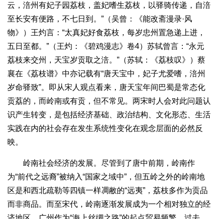
云，涪州有妃子园荔枝，盖妃嗜生荔枝，以驿骑传递，自涪
至长安有便路，不七日到。”（吴曾：《能改斋漫录·风
物》）王灼言：“太真妃好食荔枝，每岁忠州置急递上进，
五日至都。”（王灼：《碧鸡漫志》卷4）苏轼曾言：“永元
荔枝来交州，天宝岁贡取之涪。”（苏轼：《荔枝叹》）蔡
襄在《荔枝谱》中亦记载有“唐天宝中，妃子尤爱嗜，涪州
岁命驿致”。即从宋人观点看来，唐天宝年间巴蜀是常态化
贡荔的，而岭南或有贡，但不常见。两宋时人会对此问题认
识产生转变，是包括经济基础、政治结构、文化形态、生活
实践在内的社会存在发生系统性变化在观念层面的必然反
映。
岭南社会经济的发展。尽管到了唐中前期，岭南作
为“前代之远裔”被纳入“国家之域中”，但五岭之外的岭南地
区是和西北疏勒等四镇一样凋敝的“远夷”，荔枝多作为贡品
而非商品。而至宋代，岭南逐渐发展成为一个相对独立的经
济地区，广州作为“海上丝绸之路”的起点贸易频繁，过去