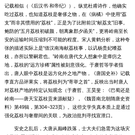
记载相似（《后汉书·和帝纪》）。纵览杜甫诗作，他确实
吃过荔枝，也知道荔枝是奢侈之物，在《病橘》中使用“荔
支”而非其惯用的“荔枝”，正是为了比附前汉“献荔支”旧事。
鲍防的“五月荔枝初破颜，朝离象郡夕函关”，更将岭南至长
安的运输时间压缩到不可能的程度。宋人黄鹤分析，这种夸
张的描述实际上是“借汉南海献荔枝事，以讥杨贵妃嗜荔
枝，亦所以警嗣君也。”岭南在唐代文人想象中是瘴疠之
地，荔枝的“远方珍稀”属性被刻意强化。于赓哲等学者指
出，唐人眼中荔枝是远方化外之地产物，《唐国史补》记载
李直方品评果实，将荔枝列为“寄举之首”，反映出当时唐人
对荔枝产地的特定认知观念（于赓哲、王昊斐：《巴蜀还是
岭南——唐天宝荔枝贡来源献疑》，《魏晋南北朝隋唐史资
料》第49辑，第304~323页）。这些文学失真本质上是通过
强化荔枝与奢靡间的关联，为政治批判寻找宣泄口。
安史之乱后，大唐从巅峰跌落，士大夫们急需为这场灾