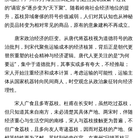
的“谪宦乡”逐步变为“天下聚”。随着岭南社会经济地位的提
升，荔枝异域奢侈的符号价值减弱，人们对其认知也从神秘
的贡品转变为相对常见的商品，原有的意象建构不再成立。
唐宋政治经济的巨变。从唐代将荔枝视为道德符号的政
治批判，到宋代聚焦运输成本的经济核算，背后正是朝代更
替所重塑的社会精神与经济逻辑。唐代人更关注的是“为何
要运”，集中于道德批判，其事实或多有夸大，不经推敲；
宋人开始注重经济和成本计算，考虑运输的可能性，运输主
体从国家机器转向民间商人，时空观念从政治象征转向经济
理性。
宋人广食且多寄荔枝。杜甫在长安时，虽然吃过荔枝，
但只知道其来自南方，未必清楚其具体产地。两宋时，伴随
经济重心与生活空间的南移，宋人与荔枝接触更为普遍，不
但广食荔枝，且多向友人寄递荔枝，因而对荔枝的产地、保
鲜等特性更为了解。苏轼到岭南任官，在惠州“日啖荔枝三