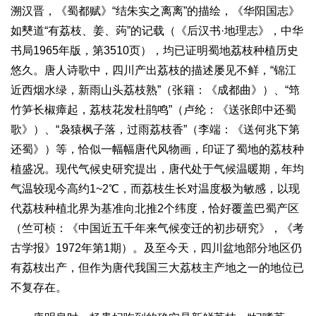
溯汉晋，《蜀都赋》“结朱实之离离”的描绘，《华阳国志》
如僰道“有荔枝、姜、蒟”的记载（《后汉书·地理志》，中华
书局1965年版，第3510页），均已证明蜀地荔枝种植历史
悠久。唐人诗歌中，四川产出荔枝的描述屡见不鲜，“锦江
近西烟水绿，新雨山头荔枝熟”（张籍：《成都曲》）、“筇
竹笋长椒瘴起，荔枝花发杜鹃鸣”（卢纶：《送张郎中还蜀
歌》）、“袅猿枫子落，过雨荔枝香”（李端：《送何兆下第
还蜀》）等，恰似一幅幅唐代风物画，印证了蜀地的荔枝种
植盛况。现代气候史研究提出，唐代处于气候温暖期，年均
气温较现今高约1~2℃，而荔枝生长对温度极为敏感，以现
代荔枝种植北界为基准向北推2个纬度，恰好覆盖巴蜀产区
（竺可桢：《中国近五千年来气候变迁的初步研究》，《考
古学报》1972年第1期）。及至今天，四川盆地部分地区仍
有荔枝出产，但作为唐代我国三大荔枝主产地之一的地位已
不复存在。