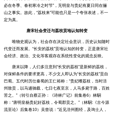
必在冬季、春初寒冷之时节”，无明皇与贵妃有夏日同在骊
山之事实。故此，“荔枝来”可能也只是一个夸张表述，不一
定为真。
唐宋社会变迁与荔枝贡地认知转变
唯物史观认为，社会存在决定社会意识，历史认知随时
代变迁而发展。“长安的荔枝”贡地认知的转变，正是唐宋社
会经济、政治、文化等客观存在系统性变化的观念反映。
唐末以降，人们多注意到“长安的荔枝”是新鲜的荔枝，
对保鲜条件的要求更高，不少文人即认为“长安的荔枝”贡自
巴蜀。五代时历仕秦蜀的王仁裕称：“贵妃嗜荔枝，当时涪
州致贡，以马逓驰载，七日七夜至京，人马多毙于路，百姓
苦之。”（转引自蔡正孙：《诗林广记》前集卷6）林駧
称：“唐明皇杨贵妃好荔枝，令蜀郡贡之。”（林駧:《古今源
流至论》后集卷10）吴曾说：“近见涪州图经，及询士人，