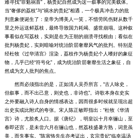
难寻找“罪魁祸首”，杨贵妃自然成为这一叙事的完美载体。
当“奢侈的荔枝”与“祸水的贵妃”相遇，一个极具冲击力的批
判意象便诞生了：皇帝为博美人一笑，不惜劳民伤财从数千
里之外运送鲜荔枝，最终导致国力耗竭、盛世崩塌。这种叙
事看似在写荔枝，实则是在为王朝的崩溃寻找根由；看似在
批判杨贵妃，实则暗喻对统治阶层奢靡风气的批判。特别是
经杜牧《过华清宫》渲染，荔枝作为杨贵妃个人嗜好的象征
物，几乎已经“符号化”，成为统治阶层奢靡生活之象征，自
然成为文人批判的焦点。
然而必须指出的是，正如清人吴乔所言，“古人咏史，
但叙事，而不出己意，则史也，非诗也”。诗歌本身在史实
之外要融入诗人自身的情感表达，因而很多时候就呈现出超
出史实或比附式的夸张。宋人陈正敏即指出：“杜牧《华清
宫》诗，尤脍炙人口。据《唐纪》，明皇以十月幸骊山，至
春即还宫，是未尝六月在骊山也，然荔枝盛暑方熟，词意虽
美，而失事实。”陈寅恪先生亦考证出，玄宗贵妃“临幸温汤