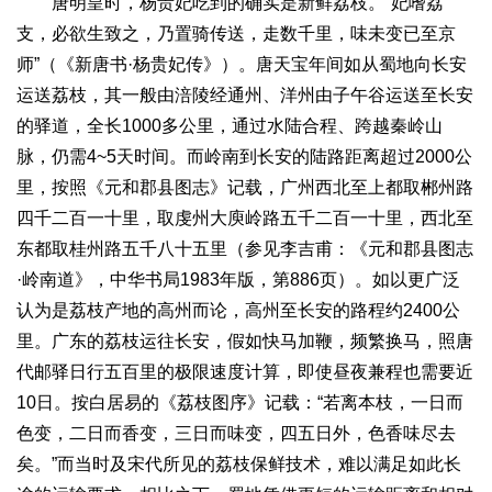
唐明皇时，杨贵妃吃到的确实是新鲜荔枝。“妃嗜荔
支，必欲生致之，乃置骑传送，走数千里，味未变已至京
师”（《新唐书·杨贵妃传》）。唐天宝年间如从蜀地向长安
运送荔枝，其一般由涪陵经通州、洋州由子午谷运送至长安
的驿道，全长1000多公里，通过水陆合程、跨越秦岭山
脉，仍需4~5天时间。而岭南到长安的陆路距离超过2000公
里，按照《元和郡县图志》记载，广州西北至上都取郴州路
四千二百一十里，取虔州大庾岭路五千二百一十里，西北至
东都取桂州路五千八十五里（参见李吉甫：《元和郡县图志
·岭南道》，中华书局1983年版，第886页）。如以更广泛
认为是荔枝产地的高州而论，高州至长安的路程约2400公
里。广东的荔枝运往长安，假如快马加鞭，频繁换马，照唐
代邮驿日行五百里的极限速度计算，即使昼夜兼程也需要近
10日。按白居易的《荔枝图序》记载：“若离本枝，一日而
色变，二日而香变，三日而味变，四五日外，色香味尽去
矣。”而当时及宋代所见的荔枝保鲜技术，难以满足如此长