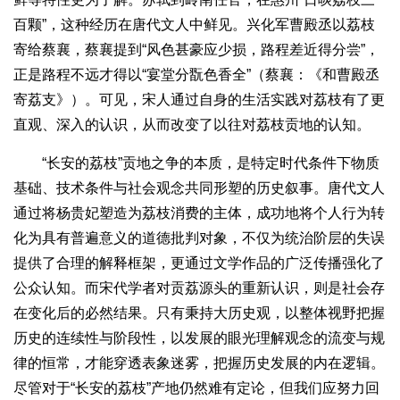
百颗”，这种经历在唐代文人中鲜见。兴化军曹殿丞以荔枝
寄给蔡襄，蔡襄提到“风色甚豪应少损，路程差近得分尝”，
正是路程不远才得以“宴堂分翫色香全”（蔡襄：《和曹殿丞
寄荔支》）。可见，宋人通过自身的生活实践对荔枝有了更
直观、深入的认识，从而改变了以往对荔枝贡地的认知。
“长安的荔枝”贡地之争的本质，是特定时代条件下物质
基础、技术条件与社会观念共同形塑的历史叙事。唐代文人
通过将杨贵妃塑造为荔枝消费的主体，成功地将个人行为转
化为具有普遍意义的道德批判对象，不仅为统治阶层的失误
提供了合理的解释框架，更通过文学作品的广泛传播强化了
公众认知。而宋代学者对贡荔源头的重新认识，则是社会存
在变化后的必然结果。只有秉持大历史观，以整体视野把握
历史的连续性与阶段性，以发展的眼光理解观念的流变与规
律的恒常，才能穿透表象迷雾，把握历史发展的内在逻辑。
尽管对于“长安的荔枝”产地仍然难有定论，但我们应努力回