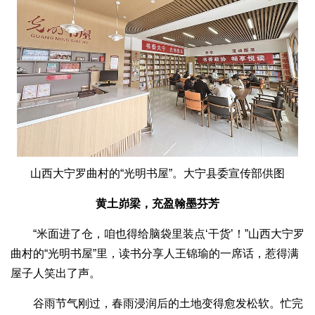
山西大宁罗曲村的“光明书屋”。大宁县委宣传部供图
黄土峁梁，充盈翰墨芬芳
“米面进了仓，咱也得给脑袋里装点‘干货’！”山西大宁罗
曲村的“光明书屋”里，读书分享人王锦瑜的一席话，惹得满
屋子人笑出了声。
谷雨节气刚过，春雨浸润后的土地变得愈发松软。忙完