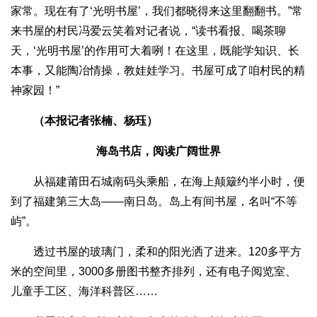
家常。现在有了‘光明书屋’，我们都晓得来这里翻翻书。”常
来书屋的村民冯爱云笑着对记者说，“读书看报、喝茶聊
天，‘光明书屋’的作用可大着咧！在这里，既能学知识、长
本事，又能陶冶情操，教娃娃学习。书屋可成了咱村民的精
神家园！”
（本报记者张楠、杨珏）
海岛书店，阅读广阔世界
从福建莆田石城南码头乘船，在海上颠簸约半小时，便
到了福建第三大岛——南日岛。岛上有间书屋，名叫“不等
屿”。
透过书屋的玻璃门，柔和的阳光洒了进来。120多平方
米的空间里，3000多册图书整齐排列，还有电子阅览室、
儿童手工区、海洋科普区……