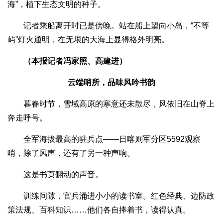
海”，植下生态文明的种子。
记者乘船离开时已是傍晚。站在船上望向小岛，“不等
屿”灯火通明，在无垠的大海上显得格外明亮。
（本报记者冯家照、高建进）
云端哨所，品味风吟书韵
暮春时节，雪域高原的寒意还未散尽，风依旧在山脊上
奔走呼号。
全军海拔最高的驻兵点——日喀则军分区5592观察
哨，除了风声，还有了另一种声响。
这是书页翻动的声音。
训练间隙，官兵涌进小小的读书室。红色经典、边防政
策法规、百科知识……他们各自捧着书，读得认真。