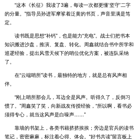
“这本《长征》我读了3遍，每读一次都更懂‘坚守’二字
的分量。”指导员孙进军摩挲着泛黄的书页，声音里满是笃
定。
读书既是思想“补钙”，也是能力“充电”。战士们把书本
知识搬进沙盘，推演、复盘、转化。周鑫就结合书中所学和
巡逻经验，提出风雪天候下的哨位优化方案，被连队采纳
了。
在“云端哨所”读书，最独特的地方，就是总有风声相
伴。
“刚上哨所那会儿，耳边全是风声。听得久了，反倒习
惯了。”周鑫笑了笑，向新战友传授经验，“所以啊，看书必
须得专心，就当这风声是白噪声……”
靠墙的书架上，各类书籍挤挤挨挨；旁边是官兵的读书
笔记，密密麻麻，标注着心得、体会。“好书共读”留言板上