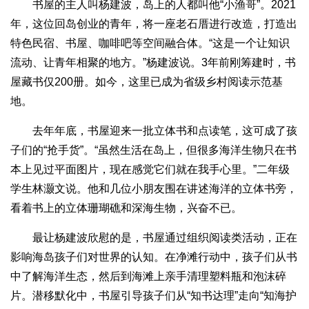
书屋的主人叫杨建波，岛上的人都叫他“小渔哥”。2021
年，这位回岛创业的青年，将一座老石厝进行改造，打造出
特色民宿、书屋、咖啡吧等空间融合体。“这是一个让知识
流动、让青年相聚的地方。”杨建波说。3年前刚筹建时，书
屋藏书仅200册。如今，这里已成为省级乡村阅读示范基
地。
去年年底，书屋迎来一批立体书和点读笔，这可成了孩
子们的“抢手货”。“虽然生活在岛上，但很多海洋生物只在书
本上见过平面图片，现在感觉它们就在我手心里。”二年级
学生林灏文说。他和几位小朋友围在讲述海洋的立体书旁，
看着书上的立体珊瑚礁和深海生物，兴奋不已。
最让杨建波欣慰的是，书屋通过组织阅读类活动，正在
影响海岛孩子们对世界的认知。在净滩行动中，孩子们从书
中了解海洋生态，然后到海滩上亲手清理塑料瓶和泡沫碎
片。潜移默化中，书屋引导孩子们从“知书达理”走向“知海护