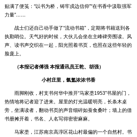
贴满了便笺：“以书为桥，铸牢戍边信仰”“在书香中汲取强军
力量”……
战士们还自己动手做了“流动书箱”，定期将书籍送到各
执勤哨位。天气好的时候，大伙儿会坐在主峰碑旁围读。风
声、读书声交织在一起，阳光照着书页，也照在这些年轻的
脸庞上。
（本报记者傅强 本报通讯员王乾、胡强）
小村庄里，氤氲浓浓书香
雨脚刚收，村支书何华中推开“马家垄1953”书屋的门，
热情地将记者迎了进来。屋里的灯光温暖明亮，长条木桌
旁，坐满读者，翻动书页的声音细碎如蚕食桑叶；墙上的借
书册摊开着，书名、人名写得密密麻麻。
马家垄，江苏南京高淳区花山村最偏的一个自然村。书