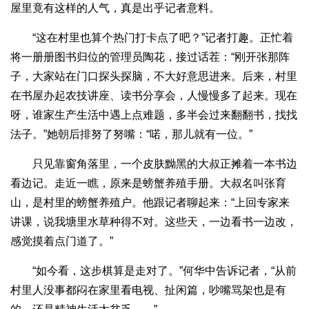
屋里竟有这样的人气，真是出乎记者意料。
“这在村里也算个热门打卡点了吧？”记者打趣。正忙着
将一册册图书归位的管理员陶花，接过话茬：“刚开张那阵
子，大家站在门口探头探脑，不大好意思进来。后来，村里
在书屋办起农技讲座、读书分享会，人慢慢多了起来。现在
呀，谁家生产生活中遇上点难题，多半会过来翻翻书，找找
法子。”她朝后排努了努嘴：“喏，那儿就有一位。”
只见靠窗角落里，一个皮肤黝黑的大叔正摊着一本书边
看边记。走近一瞧，原来是螃蟹养殖手册。大叔名叫张育
山，是村里的螃蟹养殖户。他跟记者聊起来：“上回专家来
讲课，说我塘里水草种得不对。这些天，一边看书一边改，
感觉摸着点门道了。”
“如今看，这步棋算是走对了。”何华中告诉记者，“从前
村里人没事都闷在家里看电视、扯闲篇，吵嘴骂架也是有