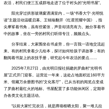
农活，村民们便三五成群地走进了位于村头的“光明书屋”。
阳光穿过拱形玻璃窗洒满室内，一场“书香大宁·光明悦
读”主题活动温暖启幕。王锦瑜翻开《红星照耀中国》，指
尖摩挲着书角，虽有些紧张，声音却清亮有力。她分享着书
中的故事，坐在一旁的村民们听得专注，频频点头。
分享结束，大家围坐在书桌旁，你一言我一语地交流起
来。有的村民拿着少儿绘本，探讨如何给孩子讲故事；有的
翻阅着书架上的农技手册，研究起今年农活的要点……
2025年7月27日，由光明日报社捐建的罗曲村“光明书
屋”正式开门迎客。运营近一年来，这处占地面积近160平方
米、馆藏万余册图书的“文化客厅”，已从当初的阅览点变成
了罗曲村最红火的地标。书屋配置了多功能休闲区，定期举
办各类文化主题活动。
“以前大家忙完农活，就是蹲墙根晒太阳，聚一堆儿拉