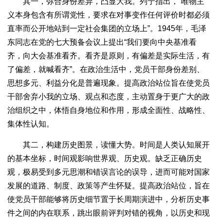
其一，弥合身份差异，凸显大我。列宁指出，“唯物主
义本身包含有所谓党性，要求在对事变作任何评价时都必须
直率而公开地站到一定社会集团的立场上”。1945年，毛泽
东同志在党的七大预备会议上提出“我们要向中央基准看
齐，向大会基准看齐。看齐是原则，有偏差是实际生活，有
了偏差，就喊看齐”。在政治生活中，党员干部身份差别、
思想多元、利益分化是普遍现象。提高政治站位旨在使党员
干部舍弃小我的立场、观点和态度，主动置身于更广大的政
治组织之中，体悟自身地位和作用，形成全面性、战略性、
集体性认知。
其二，构建历史图景，读懂大势。时间是人类认知展开
的基本坐标，时间观影响世界观、历史观。缺乏正确历史
观，极易受到多元思潮和错误言论的误导，进而可能对国家
发展的道路、制度、政策等产生怀疑。提高政治站位，旨在
使党员干部能够将历史细节置于长周期演进中，分析历史事
件之间的内在联系，跳出眼前评判对错的视角，以历史和现