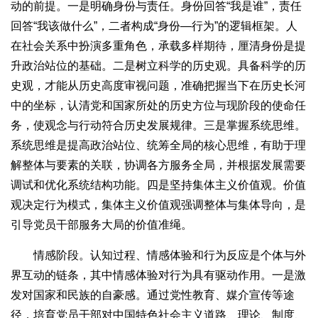
动的前提。一是明确身份与责任。身份回答“我是谁”，责任
回答“我该做什么”，二者构成“身份—行为”的逻辑框架。人
在社会关系中扮演多重角色，承载多样期待，厘清身份是提
升政治站位的基础。二是树立科学的历史观。具备科学的历
史观，才能从历史高度审视问题，准确把握当下在历史长河
中的坐标，认清党和国家所处的历史方位与现阶段的使命任
务，使观念与行动符合历史发展规律。三是掌握系统思维。
系统思维是提高政治站位、统筹全局的核心思维，有助于理
解整体与要素的关联，协调各方服务全局，并根据发展需要
调试和优化系统结构功能。四是坚持集体主义价值观。价值
观决定行为模式，集体主义价值观强调整体与集体导向，是
引导党员干部服务大局的价值准绳。
情感阶段。认知过程、情感体验和行为反应是个体与外
界互动的链条，其中情感体验对行为具有驱动作用。一是激
发对国家和民族的自豪感。通过党性教育、媒介宣传等途
径，培育党员干部对中国特色社会主义道路、理论、制度、