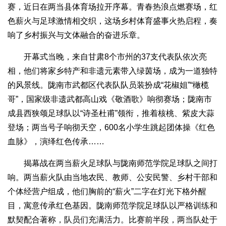
赛，近日在两当县体育场拉开序幕。青春热浪点燃赛场，红
色薪火与足球激情相交织，这场乡村体育盛事火热启程，奏
响了乡村振兴与文体融合的奋进乐章。
开幕式当晚，来自甘肃8个市州的37支代表队依次亮
相，他们将家乡特产和非遗元素带入绿茵场，成为一道独特
的风景线。陇南市武都区代表队队员装扮成“花椒姐”“橄榄
哥”，国家级非遗武都高山戏《敬酒歌》响彻赛场；陇南市
成县西狭颂足球队以“诗圣杜甫”领衔，推着核桃、紫皮大蒜
登场；两当号子响彻天空，600名小学生跳起团体操《红色
血脉》，演绎红色传承……
揭幕战在两当薪火足球队与陇南师范学院足球队之间打
响。两当薪火队由当地农民、教师、公安民警、乡村干部和
个体经营户组成，他们胸前的“薪火”二字在灯光下格外醒
目，寓意传承红色基因。陇南师范学院足球队以严格训练和
默契配合著称，队员们充满活力。比赛前半段，两当队处于