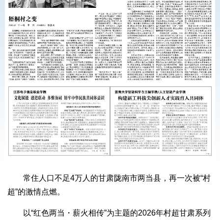
常住人口不足4万人的甘肃陇南市两当县，再一次被“村
超”的激情点燃。
以“红色两当・薪火相传”为主题的2026年村超甘肃系列