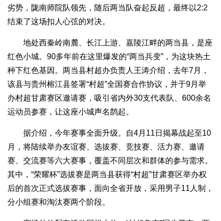
劣势，陇南师院队领先，随后两当队奋起反超，最终以2:2
结束了这场扣人心弦的对决。
地处西秦岭南麓、长江上游、嘉陵江畔的两当县，是座
红色小城。90多年前在这里爆发的“两当兵变”，为这块热土
种下红色基因。两当县村超办负责人王涛介绍，去年7月，
该县与贵州榕江县签署“村超”全国赛合作协议，并于9月举
办村超甘肃赛区邀请赛，吸引省内外30支代表队、600余名
运动员参赛，让这座小城声名鹊起。
据介绍，今年赛事全面升级。自4月11日揭幕战起至10
月，将陆续举办友谊赛、选拔赛、竞技赛、活力赛、邀请
赛、交流赛等六大赛事，覆盖不同层次和群体的参与需求。
其中，“荣耀杯”选拔赛是两当县获得“村超”甘肃赛区举办权
后的首次正式选拔赛事，面向全省开放，采用男子11人制，
分小组赛和淘汰赛两个阶段。