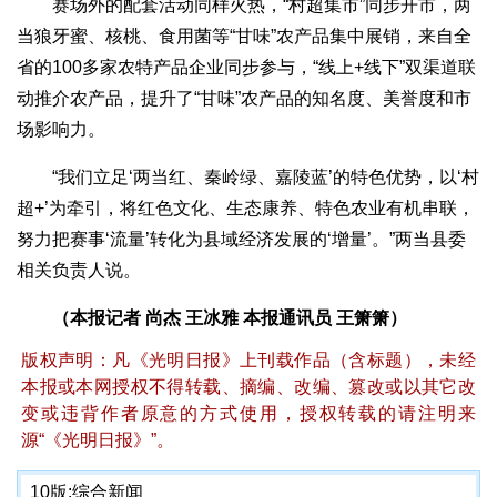
赛场外的配套活动同样火热，“村超集市”同步开市，两
当狼牙蜜、核桃、食用菌等“甘味”农产品集中展销，来自全
省的100多家农特产品企业同步参与，“线上+线下”双渠道联
动推介农产品，提升了“甘味”农产品的知名度、美誉度和市
场影响力。
“我们立足‘两当红、秦岭绿、嘉陵蓝’的特色优势，以‘村
超+’为牵引，将红色文化、生态康养、特色农业有机串联，
努力把赛事‘流量’转化为县域经济发展的‘增量’。”两当县委
相关负责人说。
（本报记者 尚杰 王冰雅 本报通讯员 王箫箫）
版权声明：凡《光明日报》上刊载作品（含标题），未经
本报或本网授权不得转载、摘编、改编、篡改或以其它改
变或违背作者原意的方式使用，授权转载的请注明来
源“《光明日报》”。
10版:
综合新闻