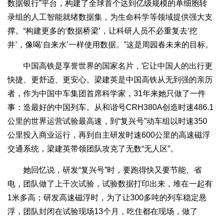
数据银行”平台，构建了全球首个达到亿级规模的单细胞转
录组的人工智能就绪数据集，为生命科学等领域提供强大支
撑。“构建更多的‘数据桥梁’，让科研人员不必重复去‘挖
井’，像喝‘自来水’一样使用数据。”这是周园春未来的目标。
中国高铁是享誉世界的国家名片，它让中国人的出行更
快捷、更舒适、更安心。梁建英是中国高铁从无到强的亲历
者，作为中国中车集团首席科学家，31年来她只做了一件
事：造最好的中国列车。从和谐号CRH380A创造时速486.1
公里的世界运营试验最高速，到“复兴号”动车组以时速350
公里投入商业运行，再到自主研发时速600公里的高速磁浮
交通系统，梁建英带领团队攻克了无数“无人区”。
她回忆说，研发“复兴号”时，要跑得快又要节能、省
电，团队做了上千次试验，试验数据打印出来，堆在一起有
1米多高；研发高速磁浮时，为了让300多吨的列车稳定悬
浮，团队封闭在试验现场13个月，吃住都在现场，做了