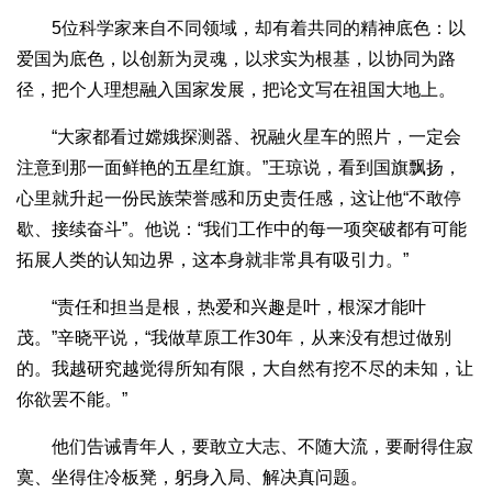
5位科学家来自不同领域，却有着共同的精神底色：以
爱国为底色，以创新为灵魂，以求实为根基，以协同为路
径，把个人理想融入国家发展，把论文写在祖国大地上。
“大家都看过嫦娥探测器、祝融火星车的照片，一定会
注意到那一面鲜艳的五星红旗。”王琼说，看到国旗飘扬，
心里就升起一份民族荣誉感和历史责任感，这让他“不敢停
歇、接续奋斗”。他说：“我们工作中的每一项突破都有可能
拓展人类的认知边界，这本身就非常具有吸引力。”
“责任和担当是根，热爱和兴趣是叶，根深才能叶
茂。”辛晓平说，“我做草原工作30年，从来没有想过做别
的。我越研究越觉得所知有限，大自然有挖不尽的未知，让
你欲罢不能。”
他们告诫青年人，要敢立大志、不随大流，要耐得住寂
寞、坐得住冷板凳，躬身入局、解决真问题。