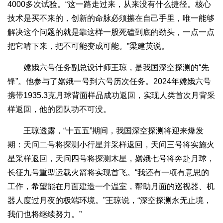
4000多次试验。“这一路走过来，从来没有什么捷径。核心
技术是买不来的，创新的命脉必须攥在自己手里，唯一能够
解决这个问题的就是靠这样一股死磕到底的劲头，一点一点
把它啃下来，把不可能变成可能。”梁建英说。
嫦娥六号任务副总设计师王琼，是我国深空探测的“先
锋”。他参与了嫦娥一号到六号历次任务。2024年嫦娥六号
携带1935.3克月球背面样品成功返回，实现人类首次月背采
样返回，他的团队功不可没。
王琼透露，“十五五”期间，我国深空探测将迎来爆发
期：天问二号将探测小行星并采样返回，天问三号将实施火
星采样返回，天问四号将探测木星，嫦娥七号将奔赴月球，
长征九号重型运载火箭将实现首飞。“我还有一项有意思的
工作，希望能在月面建造一个温室，帮助月面的巡视器、机
器人度过月夜的极端环境。”王琼说，“深空探测永无止境，
我们也将继续努力。”