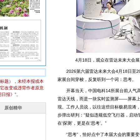
4月18日，观众在雷达未来大会
2026第六届雷达未来大会4月18日至
家展台间穿梭，反复听到一个词：思考。
标题），未经本报或本
它改变或违背作者原意
开幕当天，中国电科14所展台前人气高
日报》”。
雷达天线，而是一块实时监测屏——屏幕
现。工作人员说，以往这些目标极易混淆
步弹出研判：“疑似违规低空飞行器，启动
在‘探测’，更是在‘思考’。”
“思考”，恰好点中了本届大会的重要变