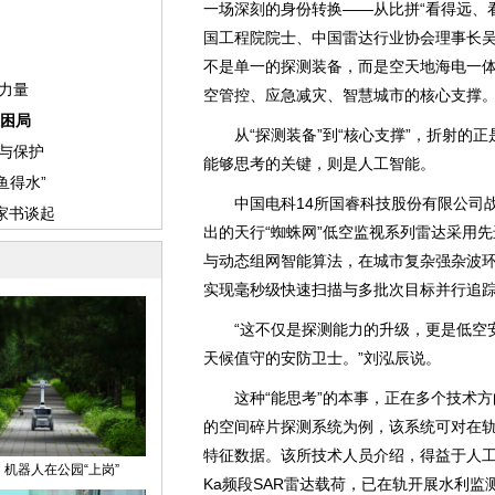
一场深刻的身份转换——从比拼“看得远、看
国工程院院士、中国雷达行业协会理事长吴
不是单一的探测装备，而是空天地海电一
空管控、应急减灾、智慧城市的核心支撑。
从“探测装备”到“核心支撑”，折射的正是
能够思考的关键，则是人工智能。
中国电科14所国睿科技股份有限公司战
出的天行“蜘蛛网”低空监视系列雷达采用
与动态组网智能算法，在城市复杂强杂波环
实现毫秒级快速扫描与多批次目标并行追
“这不仅是探测能力的升级，更是低空安
天候值守的安防卫士。”刘泓辰说。
这种“能思考”的本事，正在多个技术方
的空间碎片探测系统为例，该系统可对在
特征数据。该所技术人员介绍，得益于人
Ka频段SAR雷达载荷，已在轨开展水利