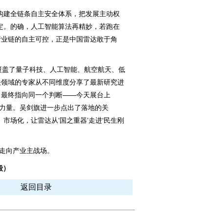
建全链条自主安全体系，把发展主动权
定。的确，人工智能算法再精妙，若跑在
产业链的自主可控，正是中国雷达敢于角
盖了量子科技、人工智能、航空航天、低
关领域的专家从不同维度分享了最新研究进
，最终指向同一个判断——今天展台上
新力量。吴剑旗进一步点出了落地的关
市场化，让雷达从‘国之重器’走进‘民生刚
走向产业主战场。
毅）
返回目录
图