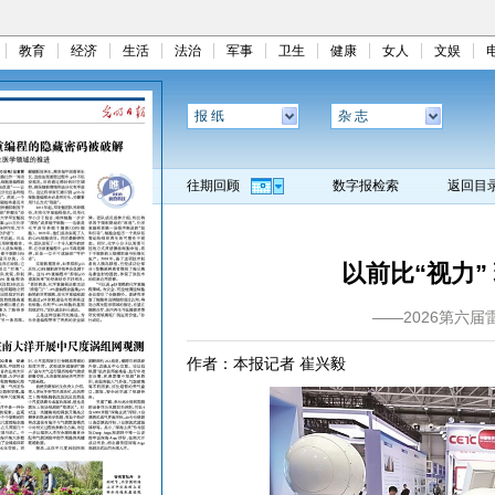
教育
经济
生活
法治
军事
卫生
健康
女人
文娱
报 纸
杂 志
往期回顾
数字报检索
返回目
以前比“视力”
——2026第六
作者：本报记者 崔兴毅