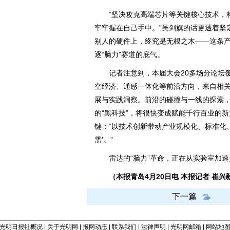
“坚决攻克高端芯片等关键核心技术，构
牢牢握在自己手中。”吴剑旗的话更透着坚
别人的硬件上，终究是无根之木——这条
逐“脑力”赛道的底气。
记者注意到，本届大会20多场分论坛覆
空经济、通感一体化等前沿方向，来自相
展与实践洞察。前沿的碰撞与一线的探索
的“黑科技”，将很快变成赋能千行百业的
键：“以技术创新带动产业规模化、标准化、
需’。”
雷达的“脑力”革命，正在从实验室加速
（本报青岛4月20日电 本报记者 崔兴
下一篇
光明日报社概况
|
关于光明网
|
报网动态
|
联系我们
|
法律声明
|
光明网邮箱
|
网站地