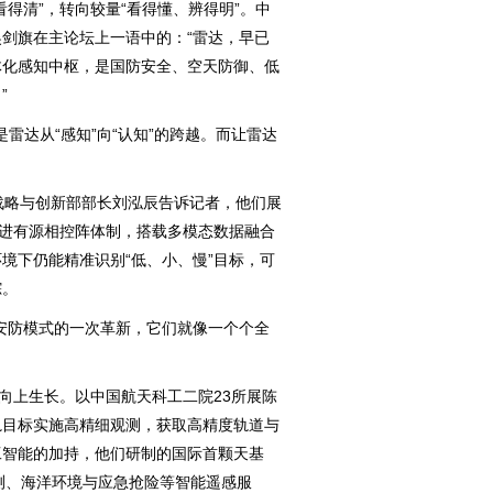
得清”，转向较量“看得懂、辨得明”。中
剑旗在主论坛上一语中的：“雷达，早已
体化感知中枢，是国防安全、空天防御、低
”
雷达从“感知”向“认知”的跨越。而让雷达
略与创新部部长刘泓辰告诉记者，他们展
先进有源相控阵体制，搭载多模态数据融合
境下仍能精准识别“低、小、慢”目标，可
踪。
防模式的一次革新，它们就像一个个全
向上生长。以中国航天科工二院23所展陈
轨目标实施高精细观测，获取高精度轨道与
工智能的加持，他们研制的国际首颗天基
监测、海洋环境与应急抢险等智能遥感服