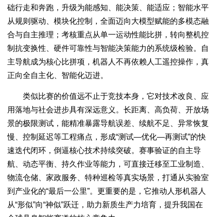
础行走和奔跑，升级为能感知、能决策、能适应；智能水平
从规则驱动、模块化控制，全面迈向大模型赋能的多模态融
合与自主推理；考核重点从单一运动性能比拼，转向整机控
制抗变换性、硬件可靠性与智能决策能力的系统级检验。自
主导航成为核心比拼项，机器人不再依赖人工遥控操作，真
正向全自主化、智能化迈进。
类似比赛的价值远不止于竞技本身，它对技术改良、应
用落地与社会进步具有深远意义。长距离、高负荷、开放场
景的极限测试，能精准暴露导航误差、续航不足、异常恢复
慢、控制延迟等工程痛点，形成“测试—优化—再测试”的快
速迭代闭环，倒逼核心技术持续突破。赛事验证的自主导
航、动态平衡、持久作业等能力，可直接迁移至工业制造、
物流仓储、家政服务、特种巡检等真实场景，打通从实验室
到产业化的“最后一公里”。更重要的是，它推动人形机器人
从“形似”向“神似”跃迁，助力新质生产力培育，提升我国在