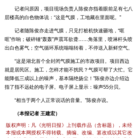
记者问原因，项目现场负责人陈俊亦指着眼前足有七八
层楼高的白色物体说：“这是气膜，工地藏在里面呢。”
记者随陈俊亦走进气膜，只见打桩机快速砸地，“哐
哐”作响；破碎锤“轰轰”声震耳欲聋……角落里，喷淋杆头喷
出白色雾气；空气循环系统嗡嗡转着，不停送入新鲜空气。
“这是湖北首个全封闭气膜施工的市政项目。项目西边
就是居民区。施工，怎样才能不扰民？气膜可帮了大忙。它
能降低三成以上的噪声，基本隔绝扬尘！”陈俊亦边介绍边
指了指不远处的电子屏。电子屏上显示：噪声55分贝。
“相当于两个人正常说话的音量。”陈俊亦说。
（本报记者 王建宏）
版权声明：凡《光明日报》上刊载作品（含标题），未经
本报或本网授权不得转载、摘编、改编、篡改或以其它改