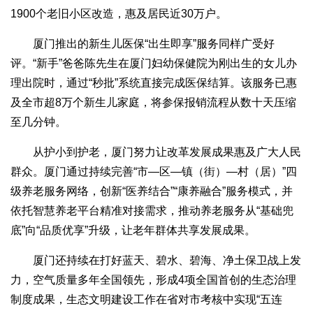
1900个老旧小区改造，惠及居民近30万户。
厦门推出的新生儿医保“出生即享”服务同样广受好
评。“新手”爸爸陈先生在厦门妇幼保健院为刚出生的女儿办
理出院时，通过“秒批”系统直接完成医保结算。该服务已惠
及全市超8万个新生儿家庭，将参保报销流程从数十天压缩
至几分钟。
从护小到护老，厦门努力让改革发展成果惠及广大人民
群众。厦门通过持续完善“市—区—镇（街）—村（居）”四
级养老服务网络，创新“医养结合”“康养融合”服务模式，并
依托智慧养老平台精准对接需求，推动养老服务从“基础兜
底”向“品质优享”升级，让老年群体共享发展成果。
厦门还持续在打好蓝天、碧水、碧海、净土保卫战上发
力，空气质量多年全国领先，形成4项全国首创的生态治理
制度成果，生态文明建设工作在省对市考核中实现“五连