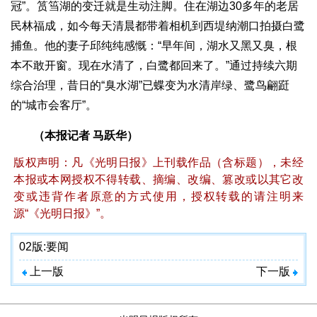
冠”。筼筜湖的变迁就是生动注脚。住在湖边30多年的老居
民林福成，如今每天清晨都带着相机到西堤纳潮口拍摄白鹭
捕鱼。他的妻子邱纯纯感慨：“早年间，湖水又黑又臭，根
本不敢开窗。现在水清了，白鹭都回来了。”通过持续六期
综合治理，昔日的“臭水湖”已蝶变为水清岸绿、鹭鸟翩跹
的“城市会客厅”。
（本报记者 马跃华）
版权声明：凡《光明日报》上刊载作品（含标题），未经
本报或本网授权不得转载、摘编、改编、篡改或以其它改
变或违背作者原意的方式使用，授权转载的请注明来
源“《光明日报》”。
02版:
要闻
上一版
下一版