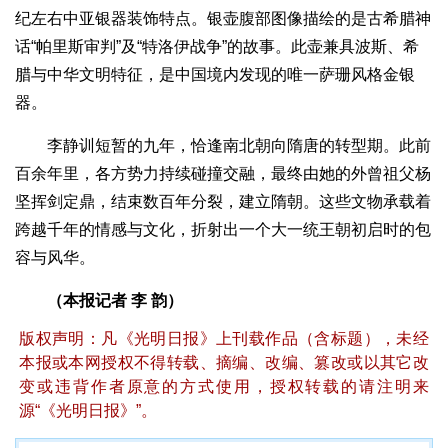
纪左右中亚银器装饰特点。银壶腹部图像描绘的是古希腊神
话“帕里斯审判”及“特洛伊战争”的故事。此壶兼具波斯、希
腊与中华文明特征，是中国境内发现的唯一萨珊风格金银
器。
李静训短暂的九年，恰逢南北朝向隋唐的转型期。此前
百余年里，各方势力持续碰撞交融，最终由她的外曾祖父杨
坚挥剑定鼎，结束数百年分裂，建立隋朝。这些文物承载着
跨越千年的情感与文化，折射出一个大一统王朝初启时的包
容与风华。
（本报记者 李 韵）
版权声明：凡《光明日报》上刊载作品（含标题），未经
本报或本网授权不得转载、摘编、改编、篡改或以其它改
变或违背作者原意的方式使用，授权转载的请注明来
源“《光明日报》”。