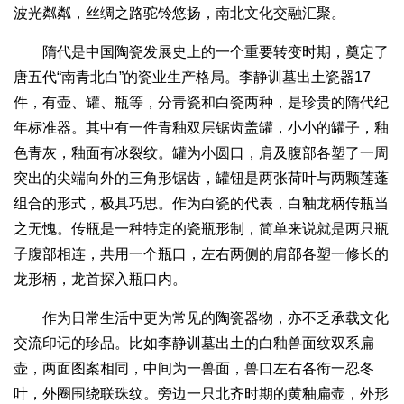
波光粼粼，丝绸之路驼铃悠扬，南北文化交融汇聚。
隋代是中国陶瓷发展史上的一个重要转变时期，奠定了
唐五代“南青北白”的瓷业生产格局。李静训墓出土瓷器17
件，有壶、罐、瓶等，分青瓷和白瓷两种，是珍贵的隋代纪
年标准器。其中有一件青釉双层锯齿盖罐，小小的罐子，釉
色青灰，釉面有冰裂纹。罐为小圆口，肩及腹部各塑了一周
突出的尖端向外的三角形锯齿，罐钮是两张荷叶与两颗莲蓬
组合的形式，极具巧思。作为白瓷的代表，白釉龙柄传瓶当
之无愧。传瓶是一种特定的瓷瓶形制，简单来说就是两只瓶
子腹部相连，共用一个瓶口，左右两侧的肩部各塑一修长的
龙形柄，龙首探入瓶口内。
作为日常生活中更为常见的陶瓷器物，亦不乏承载文化
交流印记的珍品。比如李静训墓出土的白釉兽面纹双系扁
壶，两面图案相同，中间为一兽面，兽口左右各衔一忍冬
叶，外圈围绕联珠纹。旁边一只北齐时期的黄釉扁壶，外形