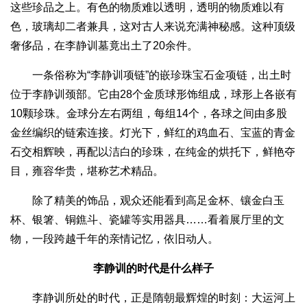
这些珍品之上。有色的物质难以透明，透明的物质难以有
色，玻璃却二者兼具，这对古人来说充满神秘感。这种顶级
奢侈品，在李静训墓竟出土了20余件。
一条俗称为“李静训项链”的嵌珍珠宝石金项链，出土时
位于李静训颈部。它由28个金质球形饰组成，球形上各嵌有
10颗珍珠。金球分左右两组，每组14个，各球之间由多股
金丝编织的链索连接。灯光下，鲜红的鸡血石、宝蓝的青金
石交相辉映，再配以洁白的珍珠，在纯金的烘托下，鲜艳夺
目，雍容华贵，堪称艺术精品。
除了精美的饰品，观众还能看到高足金杯、镶金白玉
杯、银箸、铜鐎斗、瓷罐等实用器具……看着展厅里的文
物，一段跨越千年的亲情记忆，依旧动人。
李静训的时代是什么样子
李静训所处的时代，正是隋朝最辉煌的时刻：大运河上