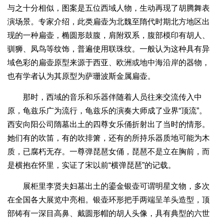
与之十分相似，图案是五位西域人物，生动再现了胡腾舞表
演场景。专家介绍，此类扁壶为北魏至隋代时期北方地区出
现的一种扁壶，椭圆形鼓腹，肩附双系，腹部模印有胡人、
驯狮、凤鸟等纹饰，普遍使用联珠纹。一般认为这种具有异
域色彩的扁壶原型来源于西亚、欧洲或地中海沿岸的器物，
也有学者认为其原型为萨珊波斯金属扁壶。
那时，西域的音乐和乐器伴随着人员往来交流传入中
原，龟兹乐广为流行，龟兹乐的演奏大师成了业界“顶流”。
西安向阳公司隋墓出土的四尊女乐俑折射出了当时的情形。
她们有的吹笛，有的吹排箫，还有的所持乐器质地可能为木
质，已腐朽无存。一尊弹琵琶女俑，琵琶不是立在胸前，而
是横抱在怀里，实证了宋以前“横弹琵琶”的记载。
展柜里李贤夫妇墓出土的鎏金银壶可谓明星文物，多次
在全国各大展览中亮相。银壶环形把手两端呈羊头造型，顶
部铸有一深目高鼻、戴圆形帽的胡人头像，具有典型的六世