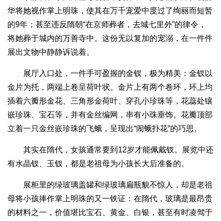
华将她视作掌上明珠，使其在万千宠爱中度过了绚丽而短暂
的9年；甚至违反隋朝“在京师葬者，去城七里外”的律令，
将她葬于城内的万善寺中。这份无以复加的宠溺，在一件件
展出文物中静静诉说着。
展厅入口处，一件手可盈握的金钗，极为精美：金钗以
金片为托，两端上卷呈荷叶状。金片上有两个卷环，环上均
插着六瓣形金花、三角形金荷叶、穿孔小珍珠等，花蕊处镶
嵌珍珠、宝石等，并有金丝编网，串有小珠垂饰。花瓣顶部
立着一只金丝嵌珍珠的飞蛾，呈现出“闹蛾扑花”的巧思。
其实在隋代，女孩通常要到12岁才能佩戴钗。展览中还
有水晶钗、玉钗，都是老祖母为小孩长大后准备的。
展柜里的绿玻璃盖罐和绿玻璃扁瓶貌不惊人，却是老祖
母将小孩捧作掌上明珠的又一铁证：在隋代，玻璃是最昂贵
的材料之一，价值堪比宝石、黄金、白银，甚至有时凌驾于