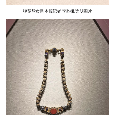
弹琵琶女俑 本报记者 李韵摄/光明图片