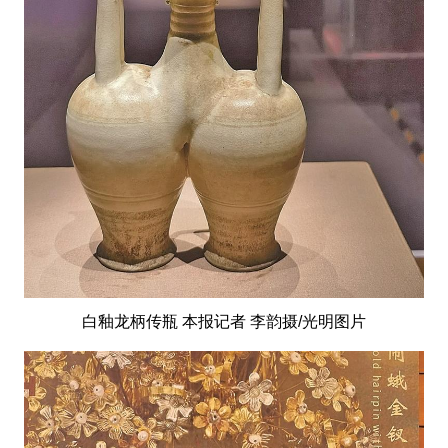
白釉龙柄传瓶 本报记者 李韵摄/光明图片