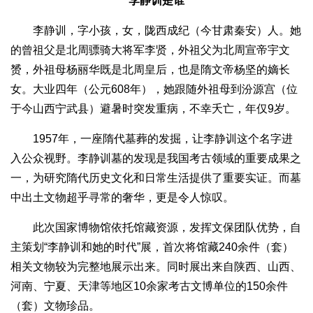
李静训是谁
李静训，字小孩，女，陇西成纪（今甘肃秦安）人。她
的曾祖父是北周骠骑大将军李贤，外祖父为北周宣帝宇文
赟，外祖母杨丽华既是北周皇后，也是隋文帝杨坚的嫡长
女。大业四年（公元608年），她跟随外祖母到汾源宫（位
于今山西宁武县）避暑时突发重病，不幸夭亡，年仅9岁。
1957年，一座隋代墓葬的发掘，让李静训这个名字进
入公众视野。李静训墓的发现是我国考古领域的重要成果之
一，为研究隋代历史文化和日常生活提供了重要实证。而墓
中出土文物超乎寻常的奢华，更是令人惊叹。
此次国家博物馆依托馆藏资源，发挥文保团队优势，自
主策划“李静训和她的时代”展，首次将馆藏240余件（套）
相关文物较为完整地展示出来。同时展出来自陕西、山西、
河南、宁夏、天津等地区10余家考古文博单位的150余件
（套）文物珍品。