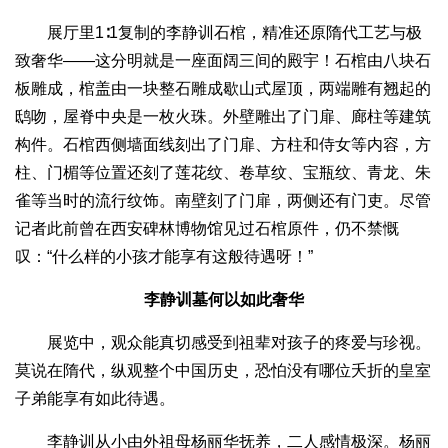
展厅里1∶1复制的李静训石棺，精准还原隋代工艺与极
致奢华——这分明就是一座面阔三间的殿宇！石棺由八块石
板雕成，棺盖由一块整石雕成歇山式屋顶，两端雕有翘起的
鸱吻，屋脊中央是一枚火珠。外壁雕出了门扉、廊柱等建筑
构件。石棺西侧墙面线刻出了门扉、方柱和侍女等内容，方
柱、门楣等位置还刻了莲花纹、卷草纹、宝瓶纹、青龙、朱
雀等当时的流行纹饰。南壁刻了门扉，两侧还有门吏。尽管
记者此前曾在西安碑林博物馆见过石棺原件，仍不禁慨
叹：“什么样的小孩才能享有这般待遇呀！”
李静训墓何以如此奢华
展览中，观众能真切感受到祖辈对孩子的疼爱与珍视。
莫说在隋代，纵观整个中国历史，恐怕没有哪位夭折的皇室
子弟能享有如此待遇。
李静训从小由外祖母杨丽华抚养，二人感情极深。杨丽