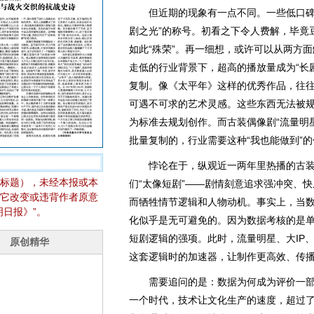
但近期的现象有一点不同。一些低口碑剧
剧之光”的称号。初看之下令人费解，毕竟
如此“殊荣”。再一细想，或许可以从两方
走低的行业背景下，超高的播放量成为“长
复制。像《太平年》这样的优秀作品，往
可遇不可求的艺术灵感。这些东西无法被
为标准去规划创作。而古装偶像剧“流量明星
批量复制的，行业需要这种“我也能做到”
悖论在于，纵观近一两年里热播的古装
标题），未经本报或本
们“太像短剧”——剧情刻意追求强冲突、
它改变或违背作者原意
而牺牲情节逻辑和人物动机。事实上，当
日报》”。
化似乎是无可避免的。因为数据考核的是
短剧逻辑的强项。此时，流量明星、大IP
这套逻辑时的加速器，让制作更高效、传
需要追问的是：数据为何成为评价一部
一个时代，技术让文化生产的速度，超过