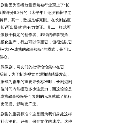
集因为高播放量竟然被行业冠上了“长
豆瓣评分8.3分的《太平年》还没有获得过
面解释。其一，数据足够亮眼。在长剧热度
剧仍可出爆款”的有力凭证。其二，模式可
往依赖于特定的创作者、独特的叙事视角、
规模化生产，行业可以仰望它，但很难以它
+大IP+成熟的叙事模板”的模式，是可以
的信心。
偶像剧，网友们的批评恰恰集中在它
快反转，为了制造视觉奇观和情绪爆发点，
数据成为剧集的重要评价标准时，长剧短剧
单位时间内能攫取多少注意力，而这恰恰是
、成熟叙事模板等可复制的元素就成了执行
播更便捷、影响更广泛。
剧集的重要标准？这是因为我们身处这样
了社会消化、评价、保存文化的速度。这种