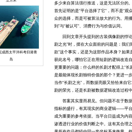
多少来自算法强行推送，这是无法区分的
首先证明的是“平台选择了它”，而不是“观
众的选择，而是可被算法放大的行为。用播
到”与“被认可”、消费行为与价值认同。
回到文章开头提到的古装偶像剧的悖论。
剧之光”时，摆在大众面前的问题是：我们
款”这个事实，还是为这部作品本身？如果
获此名号，哪怕它正在用短剧的逻辑改造
更重要的问题：什么样的长剧才配得上“长
是最能体现长剧独特价值的那个？更进一
当作“长剧之光”，而数据亮眼又恰恰来自
剧的荣光，还是长剧被数据逻辑改造过程
答案其实显而易见。但问题不在于数据
指标的盛行，有其现实的商业逻辑——平
成为重要的参考依据。当平台日益成为内
渗透进行业的价值判断之中。这有其合理
果所有作品都经由同一套坐标系来衡量，