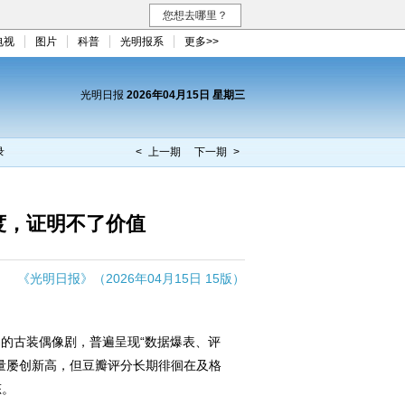
您想去哪里？
电视
图片
科普
光明报系
更多>>
光明日报
2026年04月15日 星期三
录
< 上一期
下一期 >
度，证明不了价值
《光明日报》（2026年04月15日 15版）
的古装偶像剧，普遍呈现“数据爆表、评
量屡创新高，但豆瓣评分长期徘徊在及格
态。