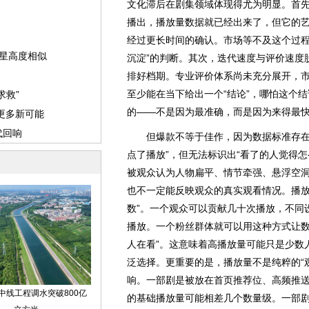
文化滞后在剧集领域体现得尤为明显。首
播出，播放量数据就已经出来了，但它的
经过更长时间的确认。市场等不及这个过程
沉淀”的判断。其次，迭代速度与评价速度
排好档期。专业评价体系尚未充分展开，
至少能在当下给出一个“结论”，哪怕这个
的——不是因为最准确，而是因为来得最
但爆款不等于佳作，因为数据标准存在一
点了播放”，但无法标识出“看了的人觉得
被观众认为人物扁平、情节牵强、悬浮空
也不一定能反映观众的真实观看情况。播放
数”。一个观众可以贡献几十次播放，不同
播放。一个粉丝群体就可以用这种方式让数
人在看”。这意味着高播放量可能只是少数
泛选择。更重要的是，播放量不是纯粹的“
响。一部剧是被放在首页推荐位、高频推
的基础播放量可能相差几个数量级。一部