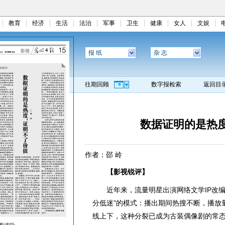
教育
经济
生活
法治
军事
卫生
健康
女人
文娱
报 纸
杂 志
往期回顾
数字报检索
返回目
数据证明的是热
作者：邵 岭
【影视锐评】
近年来，流量明星出演网络文学IP改编
分低迷”的模式：播出期间热搜不断，播放
线上下，这种分裂已成为古装偶像剧的常