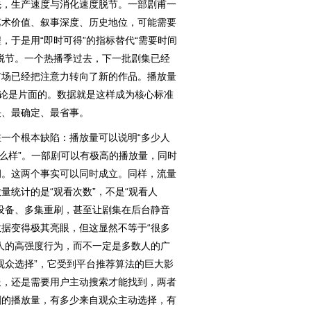
先，生产速度与消化速度脱节。一部剧甫一
艺术价值、叙事深度、历史地位，可能需要
，于是用“即时可得”的指标替代“需要时间
脱节。一个热播季过去，下一批剧集已经
市场已经把注意力转向了新的作品。播放量
结论是片面的。数据就是这样成为核心标准
快、最确定、最省事。
个根本缺陷：播放量可以说明“多少人
怎么样”。一部剧可以有极高的播放量，同时
洞。这两个事实可以同时成立。同样，流量
量统计的是“观看次数”，不是“观看人
设备、多集重刷，甚至让剧集在后台静音
据变得极其亮眼，但这显然不等于“很多
人的高强度行为，而不一定是多数人的广
观众选择”，它受到平台推荐算法的巨大影
送，还是需要用户主动搜索才能找到，两者
剧的播放量，有多少来自观众主动选择，有