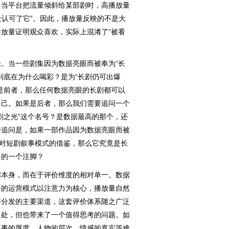
。当平台把流量倾斜给某部剧时，高播放量
众认可了它”。因此，播放量反映的不是大
放量证明观众喜欢，实际上混淆了“被看
当一些剧集因为数据亮眼而被奉为“长
到底在为什么喝彩？是为“长剧仍可出爆
是前者，那么任何数据亮眼的长剧都可以
自己。如果是后者，那么我们需要追问一个
剧之光”这个名号？是数据最高的那个，还
步追问是，如果一部作品因为数据亮眼而被
它对短剧叙事模式的借鉴，那么它究竟是长
中的一个注脚？
本身，而在于评价维度的相对单一。数据
台的运营模式以注意力为核心，播放量自然
容分发的主要渠道，这套评价体系随之广泛
之处，但也带来了一个值得思考的问题。如
叙事的厚度、人物的层次、情感的真实等难