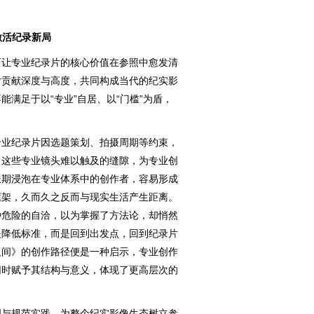
激活纪录新局
让专业纪录片的核心价值在参照中愈发清
片贡献深度与高度，共同构成当代的纪实影
满足于以“专业”自居、以“门槛”为盾，
业纪录片因选题策划、拍摄周期等约束，
了这些专业镜头难以触及的缝隙，为专业创
长期浸泡在专业体系中的创作者，容易形成
框架，久而久之反而与现实生活产生距离。
种危险的自洽，以为掌握了方法论，却悄然
是降低标准，而是回到出发点，回到纪录片
人间》的创作路径便是一种启示，专业创作
同时赋予其结构与意义，体现了更高层次的
与规范实践，为整个纪实影像生态树立参