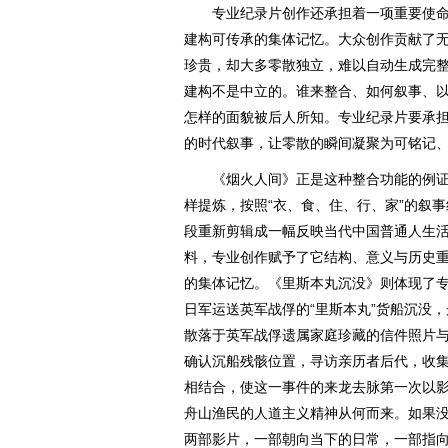
专业纪录片创作还承担着一项重要使命
建构可传承的集体记忆。大众创作贡献了
珍贵，却大多零散独立，难以自动生成完
建构不是中立的。谁来整合、如何叙事、
怎样的面貌被后人所知。专业纪录片要承
的时代叙事，让零散的瞬间凝聚为可铭记
《烟火人间》正是这种整合功能的例证
样提炼，按照“衣、食、住、行、家”的叙事
段重新剪辑成一幅反映当代中国普通人生
料，专业创作赋予了它结构、意义与历史
的集体记忆。《里斯本丸沉没》则体现了专
日军运送英军战俘的“里斯本丸”货船沉没，
散落于英军战俘遗属家庭珍藏的信件照片
确认沉船残骸位置，寻访亲历者后代，收
相结合，使这一事件的来龙去脉第一次以
舟山渔民的人道主义精神从何而来。如果
两部影片，一部朝向当下的日常，一部指