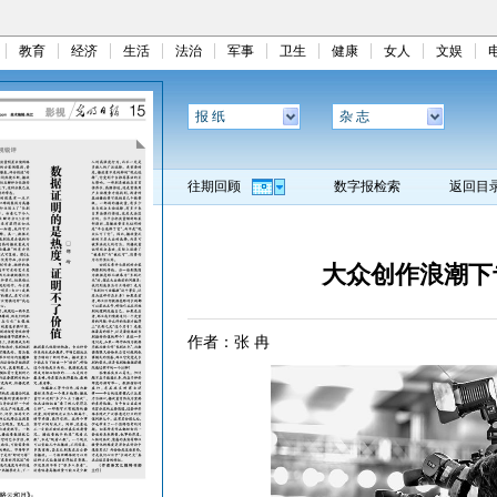
教育
经济
生活
法治
军事
卫生
健康
女人
文娱
报 纸
杂 志
往期回顾
数字报检索
返回目
大众创作浪潮下
作者：张 冉