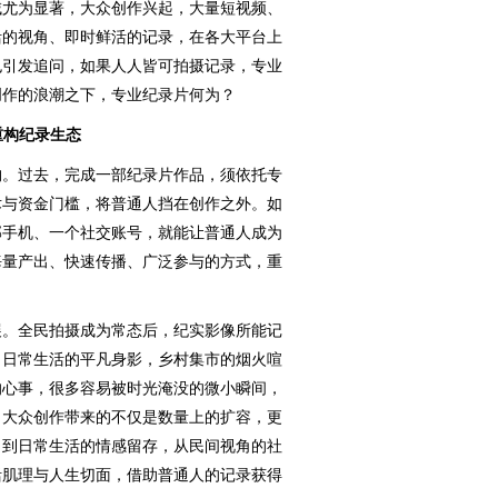
域尤为显著，大众创作兴起，大量短视频、
活的视角、即时鲜活的记录，在各大平台上
也引发追问，如果人人皆可拍摄记录，专业
创作的浪潮之下，专业纪录片何为？
重构纪录生态
。过去，完成一部纪录片作品，须依托专
术与资金门槛，将普通人挡在创作之外。如
部手机、一个社交账号，就能让普通人成为
海量产出、快速传播、广泛参与的方式，重
。全民拍摄成为常态后，纪实影像所能记
。日常生活的平凡身影，乡村集市的烟火喧
的心事，很多容易被时光淹没的微小瞬间，
，大众创作带来的不仅是数量上的扩容，更
，到日常生活的情感留存，从民间视角的社
活肌理与人生切面，借助普通人的记录获得