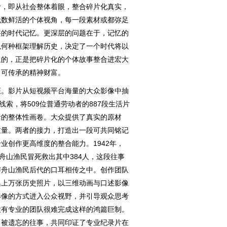
，即从社会整体着眼，整合碎片化真实，
无数鲜活的个体视角，每一段素材或都弥足
整的时代记忆。更深层的问题在于，记忆的
以何种框架理解历史，决定了一个时代将以
担的，正是把碎片化的个体故事整合进宏大
、可传承的精神财富。
。影片从短视频平台海量的大众影像中抽
线索，将509位普通劳动者的887段生活片
活的整体性画卷。大众提供了真实的原材
重量。两者的接力，打造出一段可共同铭记
业创作更高维度的整合能力。1942年，
舟山渔民冒死救出其中384人，这段往事
与舟山渔民后代的口耳相传之中。创作团队
集上万张历史照片，以三维动画与口述影像
影像的方式进入公众视野，并引导观众思考
没有专业的团队很难完成这样的鸿篇巨制。
向被遗忘的往事，共同印证了专业纪录片在