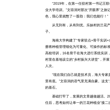
“2019年，在第一任驻村第一书记王联
业大学培训。”文琼润对那次“开眼界”之旅
色，我心里就憋了一股劲：我们也能行！”
从无到有，从有到优。乐妹村的兰花产业
子。
海南大学构建了“专家驻点+骨干实训+
册将种植管理细化为可量化、可操作的标准
高校培训，16名骨干在海大进行系统实训
村里在基地设立的“乡村振兴大讲堂”，开展了
人次。
“现在我们自己就是技术员，海大专家是
里有底。”文琼润的语气里充满自豪。这支
的基石。
基础打牢了，发展的文章越做越活。20
任后，思考如何让单一的兰花种植业“接二