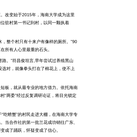
改变始于2015年，海南大学成为这里
四位驻村第一书记到村，以同一颗执着
，整个村只有十来户有像样的厕所。”90
压在所有人心里最重的石头。
路。”符昌俊坦言,早年尝试过养殖黑山
没选对，就像拳头打在了棉花上，使不上
短板，就从最专业的地方借力。依托海南
村“两委”经过反复调研论证，将目光锁定
“吃螃蟹”的村民走进大棚，在海南大学专
温。当合作社的第一批兰花成功销往广东、
望变成了踊跃，怀疑变成了信心。