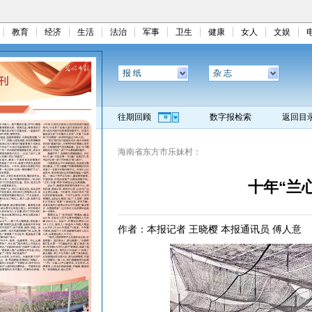
教育
经济
生活
法治
军事
卫生
健康
女人
文娱
报 纸
杂 志
往期回顾
数字报检索
返回目
海南省东方市乐妹村：
十年“兰
作者：本报记者 王晓樱 本报通讯员 傅人意