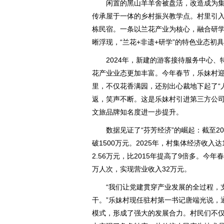
闲置的黑山羊羊舍被盘活，改造成为集
传承屋于一体的乡村振兴教学点。村里引入
栋民宿。一条以兰花产业为核心，融合研
晰浮现，“兰花+非遗+研学”的特色业态初
2024年，新建的游客接待服务中心、
花产业业态更加丰富。今年春节，乐妹村
里，不仅花香满园，还别出心裁地下起了“人
返，笑声不断。这是乐妹村引进第三方公司
文旅品牌知名度进一步提升。
数据见证了“芬芳经济”的崛起：截至20
破1500万元。2025年，村集体经济收入
2.56万元，比2015年提高了9倍多。今年
万人次，实现营业收入32万元。
“我们让党建贯穿产业发展的全过程，支
干。”乐妹村现任驻村第一书记唐端光说，通
模式，形成了强大的发展合力。村民们不