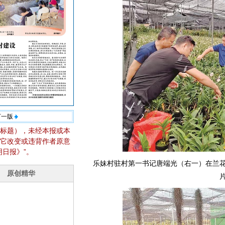
下一版
标题），未经本报或本
它改变或违背作者原意
日报》”。
乐妹村驻村第一书记唐端光（右一）在兰