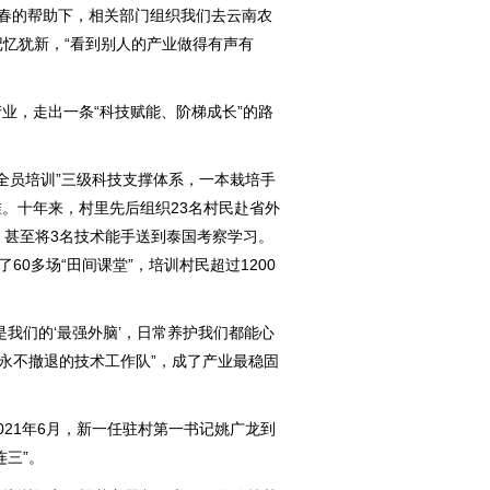
春的帮助下，相关部门组织我们去云南农
记忆犹新，“看到别人的产业做得有声有
，走出一条“科技赋能、阶梯成长”的路
全员培训”三级科技支撑体系，一本栽培手
。十年来，村里先后组织23名村民赴省外
，甚至将3名技术能手送到泰国考察学习。
60多场“田间课堂”，培训村民超过1200
我们的‘最强外脑’，日常养护我们都能心
“永不撤退的技术工作队”，成了产业最稳固
21年6月，新一任驻村第一书记姚广龙到
连三”。