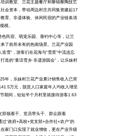
培训教室、兰花主题餐厅和黎锦黎陶技艺
社会资本，带动周边村庄共同集资建起17
学教育、非遗体验、休闲民宿的产业链条清
具规模。
特色民宿、萌宠乐园、垂钓中心等，让兰
迎来了前所未有的热闹场景。兰花产业园
造雪”，游客们在花海与“雪景”中流连忘
打造的“童话雪乡·非遗游园会”，让乐妹村
25年，乐妹村兰花产业累计销售收入已突
达141.5万元，脱贫人口家庭年人均收入增至
春节期间，短短半个月村里就接待游客1.63
部领着干、党员带头干、群众跟着
过“政府+高校+党支部+合作社+农户”的
仅在家门口实现了就业增收，更在产业升级