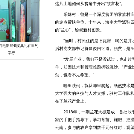
这片土地如何从贫瘠中开出“致富花”。
乐妹村，曾是一个深度贫困的黎族村庄。
的定点帮扶单位。十年来，海南大学派驻
的“兰心”，绘就新村图景。
“当时，村民住的是旧瓦房，喝的是井水
后村党支部书记符昌俊回忆道。脱贫，是
“发展产业，我们不是没试过，也走过弯
羊，却因技术和管理难题折戟沉沙。“产业
劲，也看不见希望。”
哪里跌倒，就从哪里爬起。既然技术是
大学强大的科技与人才支撑，驻村工作队和
在了兰花产业上。
2018年，一期兰花大棚建成，首批敢于
家的手把手指导下，学习育苗、施肥、控
云南，参与的农户拿到数千元分红时，观