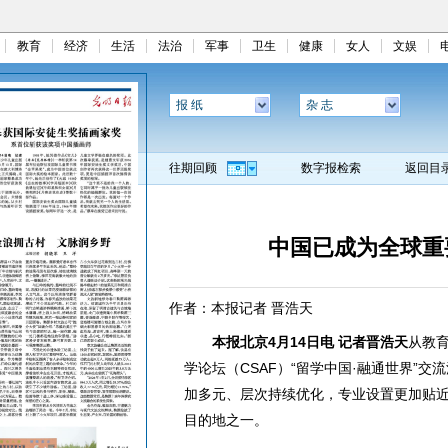
教育
经济
生活
法治
军事
卫生
健康
女人
文娱
报 纸
杂 志
往期回顾
数字报检索
返回目
中国已成为全球重
作者：本报记者 晋浩天
本报北京4月14日电 记者晋浩天
从教育
学论坛（CSAF）“留学中国·融通世界”
加多元、层次持续优化，专业设置更加贴
目的地之一。