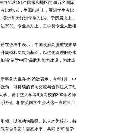
来自全球191个国家和地区的38万名国际
占比约8%；生源结构上，亚洲学生占比
6%，美洲和大洋洲学生7.1%。学历层次上，
比达35%。专业类别上，工学类专业人数排
茹在致辞中表示，中国政府高度重视来华
提升规模和层次为基础，以优化管理服务水
加强“留学中国”品牌和能力建设，为建成
事务大臣乔·约翰逊表示，今年1月，中
来强劲、可持续的双向交流与合作注入了动
大学、爱丁堡大学等9所高校的300余名师
学习旅程。相信英国学生会从这一高质量且
引领、以流动为路径、以人才为核心，持
教育合作迈向更高水平，共同书写“留学