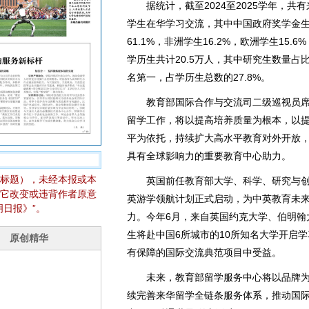
据统计，截至2024至2025学年，共有
学生在华学习交流，其中中国政府奖学金生
61.1%，非洲学生16.2%，欧洲学生15.
学历生共计20.5万人，其中研究生数量占
名第一，占学历生总数的27.8%。
教育部国际合作与交流司二级巡视员席
留学工作，将以提高培养质量为根本，以
平为依托，持续扩大高水平教育对外开放，
具有全球影响力的重要教育中心助力。
标题），未经本报或本
英国前任教育部大学、科学、研究与创新
它改变或违背作者原意
英游学领航计划正式启动，为中英教育未
日报》”。
力。今年6月，来自英国约克大学、伯明翰
生将赴中国6所城市的10所知名大学开启
有保障的国际交流典范项目中受益。
未来，教育部留学服务中心将以品牌为
续完善来华留学全链条服务体系，推动国际