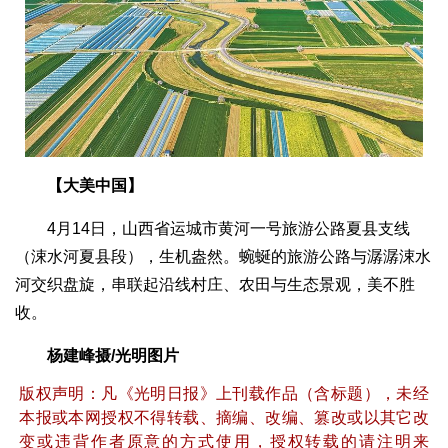
【大美中国】
4月14日，山西省运城市黄河一号旅游公路夏县支线
（涑水河夏县段），生机盎然。蜿蜒的旅游公路与潺潺涑水
河交织盘旋，串联起沿线村庄、农田与生态景观，美不胜
收。
杨建峰摄/光明图片
版权声明：凡《光明日报》上刊载作品（含标题），未经
本报或本网授权不得转载、摘编、改编、篡改或以其它改
变或违背作者原意的方式使用，授权转载的请注明来