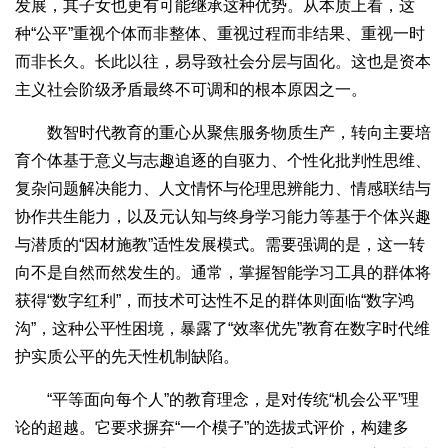
发展，其子女也更有可能继承这种优势。从本质上看，这
种“公平”重视个体而非整体、重视过程而非结果、重视一时
而非长久。长此以往，易导致社会分层与固化。这也是资本
主义社会阶级矛盾最终不可调和的根本原因之一。
数智时代教育的重心从聚焦服务物质生产，转向主要培
育个体基于意义与志趣追逐的自驱力、个性化批判性思维、
复杂问题解决能力、人文情怀与伦理思辨能力、情感联结与
协作共生能力，以及元认知与终身学习能力等基于个体兴趣
与潜质的“因材施教”适性发展模式。需要强调的是，这一转
向不是自然而然发生的。通常，掌握智能学习工具的群体将
获得“数字红利”，而技术可达性不足的群体则面临“数字鸿
沟”，这种公平性困境，暴露了“效率优先”教育在数字时代维
护实质公平的先天性机制缺陷。
“平等面向每个人”的教育理念，是对传统“机会公平”理
论的超越。它要求摒弃“一个模子”的选拔式评价，构建多