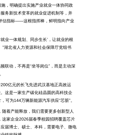
措施，明确提出实施产业就业一体协同政
善服务新技术变革的就业促进机制等，并
款评估指标——这根指挥棒，鲜明指向产业
与就业一体规划、同步生长’，让就业的根
。”湖北省人力资源和社会保障厅党组书
联动，不再是“坐等岗位”，而是主动深
。
00亿元的长飞先进武汉基地正高效运
梭。这是一家生产碳化硅晶圆的高科技企
，可为144万辆新能源汽车供应“芯脏”。
随着产能释放，我们需要更多创新型人
这家企业2026届春季校园招聘覆盖芯片
向应届博士、硕士、本科，需要电子、微电
产业链的脉搏。