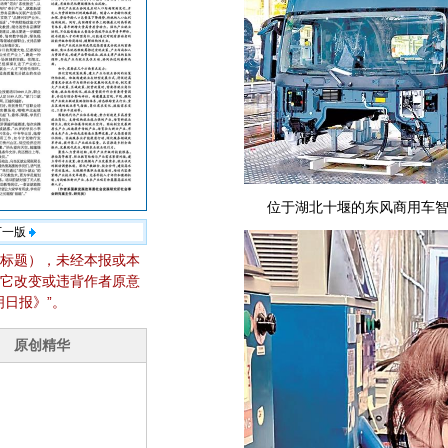
位于湖北十堰的东风商用车智
下一版
标题），未经本报或本
它改变或违背作者原意
日报》”。