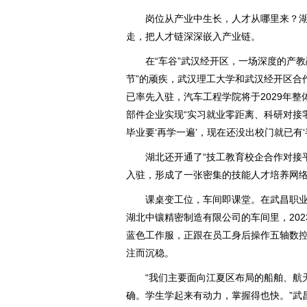
岗位从产业中生长，人才从哪里来？湖
走，把人才链深深嵌入产业链。
在“车谷”武汉经开区，一场深度的产教
节”的顽疾，武汉理工大学和武汉经开区合
已率先入驻，汽车工程学院将于2029年整体
部件企业实现“实习就业零距离、科研对接
毕业要‘再学一遍’，现在还没出校门就已有‘
湖北还开通了“技工教育校企合作对接平台
入驻，形成了一张密集的技能人才培养网
课桌变工位，车间即课堂。在武昌职业
湖北中镶精密制造有限公司的车间里，20
蓝色工作服，正跟在员工身后操作五轴数
注而沉稳。
“我们主要面向江夏区布局的船舶、航天
确。学生学起来有动力，掌握得也快。”武