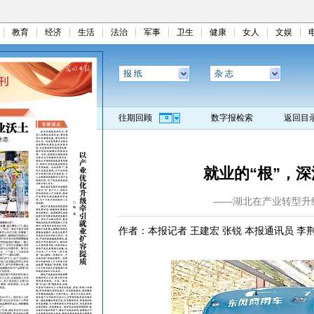
教育
经济
生活
法治
军事
卫生
健康
女人
文娱
报 纸
杂 志
往期回顾
数字报检索
返回目
就业的“根”，
——湖北在产业转型升
作者：本报记者 王建宏 张锐 本报通讯员 李