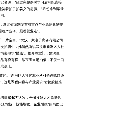
记者说，“经过完整课时学习后可以直接
他笑着拍了拍姜义的肩膀。6月份拿到毕业
合同。
，湖北省编制发布省重点产业急需紧缺技
围着产业转、跟着就业走”。
一片空白。”武汉一家电子商务有限公司
一次招聘中，她偶然听说武汉市新洲区人社
悄去现场“摸底”。推开教室门，她愣住
作品有模有样。陈宝玉当场拍板，不仅一口
期培训班。
签约。”新洲区人社局就业科科长许咏红说
，这是课程内容与产业需求“齿轮般精准
训超40万人次，全省技能人才总量达
“职工增技、技能增收、企业增效”的局面已