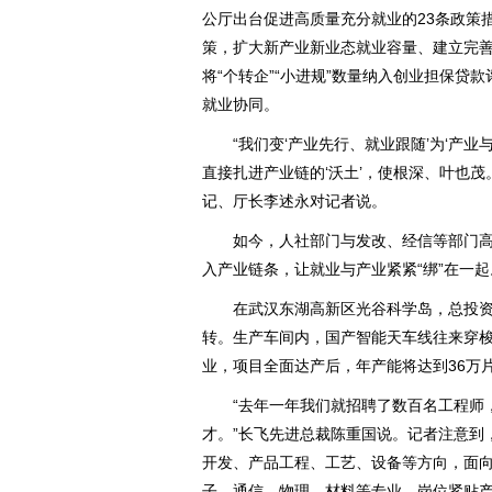
公厅出台促进高质量充分就业的23条政策
策，扩大新产业新业态就业容量、建立完
将“个转企”“小进规”数量纳入创业担保贷
就业协同。
“我们变‘产业先行、就业跟随’为‘产业
直接扎进产业链的‘沃土’，使根深、叶也茂
记、厅长李述永对记者说。
如今，人社部门与发改、经信等部门高频
入产业链条，让就业与产业紧紧“绑”在一起
在武汉东湖高新区光谷科学岛，总投资2
转。生产车间内，国产智能天车线往来穿
业，项目全面达产后，年产能将达到36万片
“去年一年我们就招聘了数百名工程师，
才。”长飞先进总裁陈重国说。记者注意到，
开发、产品工程、工艺、设备等方向，面
子、通信、物理、材料等专业，岗位紧贴