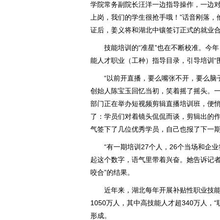
学院常务副院长汪洋一边指导操作，一边对
上岗，我们的学生很抢手哦！”话音刚落，
证后，姜义将和湖北中镶签订正式的就业
技能培训的“准星”也在不断校准。今年
能人才职业（工种）指导目录，引导培训“
“以前开直播，要么嘴张不开，要么脑子
创始人陈宝玉回忆当初，笑着摇了摇头。
部门正在举办短视频剪辑直播培训班，便悄
了：学员们对着镜头侃侃而谈，剪辑出的
气签下了几位优秀学员，自己也报了下一
“有一期培训27个人，26个当场和企业
起这个数字，语气里带着兴奋。她告诉记者
咬合”的结果。
近年来，湖北每年开展补贴性职业技能培
1050万人，其中高技能人才超340万人，
形成。