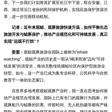
享。下一步我们计划将其扩展至长江中下游，联合安徽、江
西、湖北等沿江省份的民间保护机构，实现应急保护资源共
享，进一步完善联动机制。
记者：近年来观鲸、观豚旅游快速升温，如何平衡生态
旅游开发与鲸豚保护，推动产业规范化和可持续发展，真正
实现“远观不打扰”？
姜盟：
观鲸观豚旅游在国际上被称为“whale
watching”，观鲸产业的历史是一部从“竭泽而渔”迈向“可持
续发展”的演变史，推动无数传统捕鲸社区向保护型旅游业
转型。如今，这一产业已成为集专业科研、公民科学与自然
教育于一体的生态窗口。
在世界多地考察观鲸观豚产业时，我一直在思考如何推
动产业规范合理发展。国际上已有专门的观豚行为指南，对
观豚船只与鲸豚的距离、停留时间、无人机拍摄等都有严格
限制。国内观豚产业规范发展已迫在眉睫，建议各地文旅部