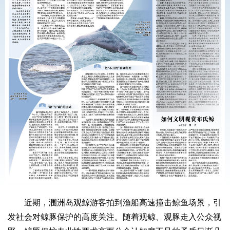
近期，涠洲岛观鲸游客拍到渔船高速撞击鲸鱼场景，引
发社会对鲸豚保护的高度关注。随着观鲸、观豚走入公众视