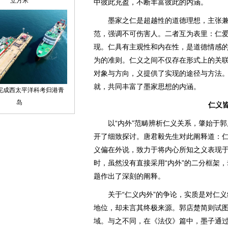
中彼此充盈，不断丰富彼此的内涵。
墨家之仁是超越性的道德理想，主张兼
范，强调不可伤害人。二者互为表里：仁
现。仁具有主观性和内在性，是道德情感
为的准则。仁义之间不仅存在形式上的关
对象与方向，义提供了实现的途径与方法
就，共同丰富了墨家思想的内涵。
仁义
以“内外”范畴辨析仁义关系，肇始于郭店
开了细致探讨。唐君毅先生对此阐释道：
义偏在外说，致力于将内心所知之义表现
时，虽然没有直接采用“内外”的二分框架
题作出了深刻的阐释。
关于“仁义内外”的争论，实质是对仁义
地位，却未言其终极来源。郭店楚简则试图
域。与之不同，在《法仪》篇中，墨子通