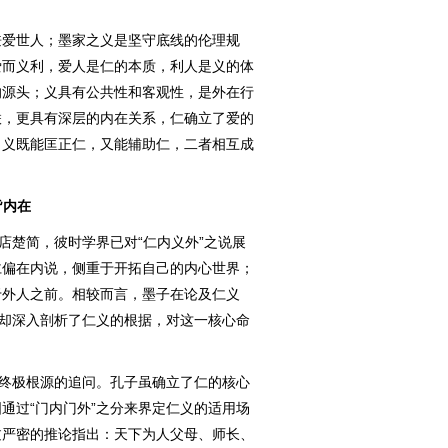
爱世人；墨家之义是坚守底线的伦理规
爱而义利，爱人是仁的本质，利人是义的体
的源头；义具有公共性和客观性，是外在行
联，更具有深层的内在关系，仁确立了爱的
。义既能匡正仁，又能辅助仁，二者相互成
皆内在
楚简，彼时学界已对“仁内义外”之说展
仁偏在内说，侧重于开拓自己的内心世界；
于外人之前。相较而言，墨子在论及仁义
，却深入剖析了仁义的根据，对这一核心命
终极根源的追问。孔子虽确立了仁的核心
通过“门内门外”之分来界定仁义的适用场
过严密的推论指出：天下为人父母、师长、