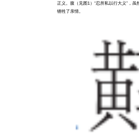
正义。腹（见图1）“忍所私以行大义”，
牺牲了亲情。