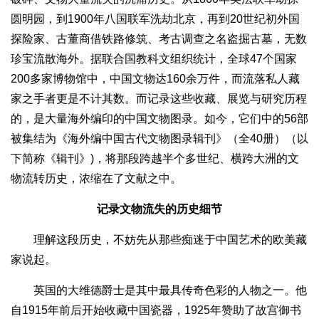
圆明园，到1900年八国联军洗劫北京，再到20世纪初外国
探险家、古董商借铁路修筑、考古调查之名盗掘古墓，无数
珍宝流散海外。据联合国教科文组织统计，全球47个国家
200多家博物馆中，中国文物达160余万件，而流落私人藏
家之手者更是不计其数。而记录这些收藏、展览与研究历程
的，是大量海外编印的中国文物图录。如今，它们中的56部
被集结为《海外编中国古代文物图录辑刊》（全40册）（以
下简称《辑刊》)，将那段跨越半个多世纪、横跨大洲的文
物流转历史，浓缩在了文献之中。
记录文物流失的历史细节
理解这段历史，不妨先从那些痴迷于中国艺术的欧美藏
家说起。
英国的大维德爵士是其中最具传奇色彩的人物之一。他
自1915年前后开始收藏中国瓷器，1925年赞助了故宫御书