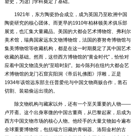
塑史，为这门学科奠定了基础。
1921年，东方陶瓷协会成立，成为英国乃至欧洲中国
陶瓷研究的核心团体。而更早的1910年柏林顿美术俱乐部
展览，也汇集大量藏品。美国的大都会艺术博物馆、弗利尔
美术馆，瑞典国家远东文物博物馆，法国的赛努奇博物馆与
集美博物馆等收藏机构，都是在这一时期奠定了其中国艺术
收藏的基础。然而，这些西方博物馆的“黄金时代”，恰恰对
应着中国文物流失的“至暗时刻”。如今陈列在纽约大都会艺
术博物馆的龙门石窟宾阳洞《帝后礼佛图》浮雕，正是
1934年该馆远东部主任普爱伦与中国文物商贩合作，凿石
切割、装箱偷运出境的。
除文物机构与藏家以外，还有一个至关重要的人物——
卢芹斋。这个出身寒微的中国古董商，从巴黎起家，后成为
西方中国文物市场的核心人物。他经手的大量文物如今遍布
全球重要博物馆，包括端方旧藏的青铜器、洛阳金村的古