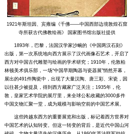
1921年斯坦因、宾雍编《千佛——中国西部边境敦煌石窟
寺所获古代佛教绘画》 国家图书馆出版社提供
1893年，巴黎，法国汉学家沙畹的《中国两汉石刻》
出版，第一次系统地向西方展示了汉代画像石艺术，开启了
西方对中国古代雕塑与绘画的学术研究；1910年，伦敦柏
林顿美术俱乐部，一场“中国早期陶器与瓷器展”悄然开幕，
展出的491件陶瓷中，出现了大量汉陶、唐三彩、宋瓷，因
以往甚少被提及，得到西方藏家广泛关注；1935年，伦
敦，皇家艺术学院的展厅里，来全球公私收藏的3000多件
中国文物汇聚一堂，成为规模与影响空前的中国艺术展。
这些跨越东西方的重要展览和出版，标记着西方世界对
中国艺术的认知转变。但这一转变的背后，是近代中国山河
破碎、文物大量流失的沉痛历史。从1860年英法联军劫掠