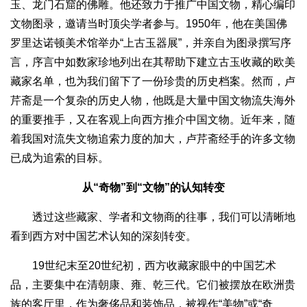
玉、龙门石窟的佛雕。他还致力于推广中国文物，精心编印
文物图录，邀请当时顶尖学者参与。1950年，他在美国佛
罗里达诺顿美术馆举办“上古玉器展”，并亲自为图录撰写序
言，序言中如数家珍地列出在其帮助下建立古玉收藏的欧美
藏家名单，也为我们留下了一份珍贵的历史档案。然而，卢
芹斋是一个复杂的历史人物，他既是大量中国文物流失海外
的重要推手，又在客观上向西方推介中国文物。近年来，随
着我国对流失文物追索力度的加大，卢芹斋经手的许多文物
已成为追索的目标。
从“奇物”到“文物”的认知转变
透过这些藏家、学者和文物商的往事，我们可以清晰地
看到西方对中国艺术认知的深刻转变。
19世纪末至20世纪初，西方收藏家眼中的中国艺术
品，主要集中在清朝康、雍、乾三代。它们被摆放在欧洲贵
族的客厅里，作为奢侈品和装饰品，被视作“美物”或“奇