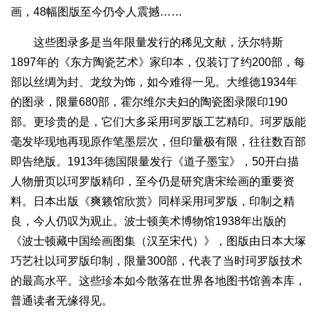
画，48幅图版至今仍令人震撼……
这些图录多是当年限量发行的稀见文献，沃尔特斯
1897年的《东方陶瓷艺术》家印本，仅装订了约200部，每
部以丝绸为封、龙纹为饰，如今难得一见。大维德1934年
的图录，限量680部，霍尔维尔夫妇的陶瓷图录限印190
部。更珍贵的是，它们大多采用珂罗版工艺精印。珂罗版能
毫发毕现地再现原作笔墨层次，但印量极有限，往往数百部
即告绝版。1913年德国限量发行《道子墨宝》，50开白描
人物册页以珂罗版精印，至今仍是研究唐宋绘画的重要资
料。日本出版《爽籁馆欣赏》同样采用珂罗版，印制之精
良，今人仍叹为观止。波士顿美术博物馆1938年出版的
《波士顿藏中国绘画图集（汉至宋代）》，图版由日本大塚
巧艺社以珂罗版印制，限量300部，代表了当时珂罗版技术
的最高水平。这些珍本如今散落在世界各地图书馆善本库，
普通读者无缘得见。