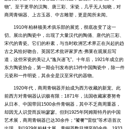
物”。至于更早的汉陶、唐三彩、宋瓷，几乎无人知晓，对
商周青铜器、上古玉器、中古雕塑，更是闻所未闻。
1910年柏林顿美术俱乐部的展览，彻底改变了这一
切。展出的陶瓷中，出现了大量汉代的陶俑、唐代的三彩、
宋代的青瓷。它们的朴素，与当时欧洲艺术界正在兴起的趋
古之风恰好吻合。英国艺术批评家罗杰·弗莱在观展后写
道，这些宋瓷的美让人“逸兴遄飞”。十年后，1921年成立的
东方陶瓷协会，第一期会刊发布的13件中国陶瓷中，除一件
元瓷和一件明瓷，其余全是汉至宋代的器物。
1920年代，商周青铜器开始成为西方收藏的新宠。此
前西方对青铜器认识极有限：1871年，法国收藏家赛努奇
从日本、中国带回1500余件青铜器，其中不乏商周重器，
却因无人识货而反响寥寥。但到1925年阿姆斯特丹的中国
艺术展，商周青铜器已达30余件；“饕餮”“雷纹”等术语首次
出现。到1929年柏林大展，青铜器数目增至80余件。1933