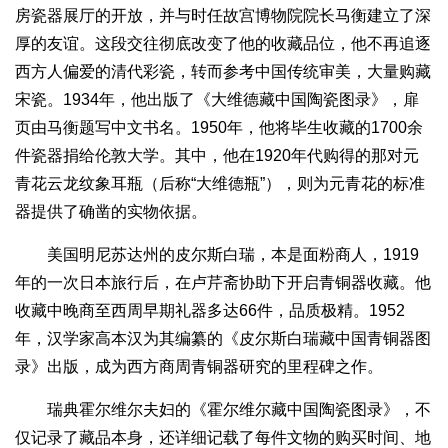
房瓷器展厅的开放，并与时任故宫博物院院长马衡建立了深
厚的友谊。这段交往彻底改变了他的收藏品位，他不再追逐
西方人偏爱的清代彩瓷，转而参考中国传统审美，大量购藏
宋瓷。1934年，他出版了《大维德藏中国陶瓷图录》，扉
页由马衡题写中文书名。1950年，他将毕生收藏的1700余
件瓷器捐给伦敦大学。其中，他在1920年代购得的那对元
青花云龙纹象耳瓶（后称“大维德瓶”），则为元青花的标准
器提供了确凿的实物依据。
美国明尼苏达州的皮尔斯白瑞，本是面粉商人，1919
年的一次日本旅行后，在卢芹斋协助下开启青铜器收藏。他
收藏中晚商至西周早期礼器多达66件，品质极精。1952
年，汉学家高本汉为其编纂的《皮尔斯白瑞藏中国青铜器图
录》出版，成为西方商周青铜器研究的里程碑之作。
瑞典霍尔维尔夫妇的《霍尔维尔藏中国陶瓷图录》，不
仅记录了藏品本身，还详细记载了每件文物的购买时间、地