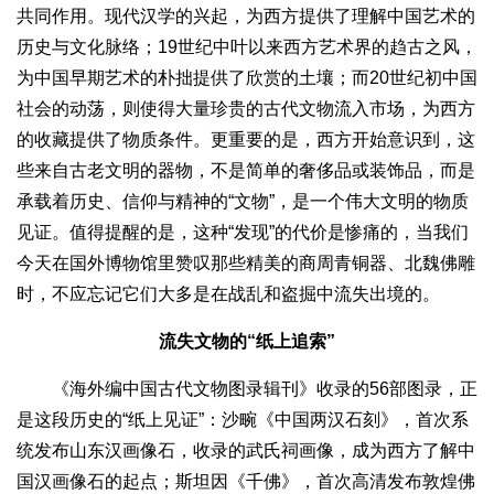
共同作用。现代汉学的兴起，为西方提供了理解中国艺术的
历史与文化脉络；19世纪中叶以来西方艺术界的趋古之风，
为中国早期艺术的朴拙提供了欣赏的土壤；而20世纪初中国
社会的动荡，则使得大量珍贵的古代文物流入市场，为西方
的收藏提供了物质条件。更重要的是，西方开始意识到，这
些来自古老文明的器物，不是简单的奢侈品或装饰品，而是
承载着历史、信仰与精神的“文物”，是一个伟大文明的物质
见证。值得提醒的是，这种“发现”的代价是惨痛的，当我们
今天在国外博物馆里赞叹那些精美的商周青铜器、北魏佛雕
时，不应忘记它们大多是在战乱和盗掘中流失出境的。
流失文物的“纸上追索”
《海外编中国古代文物图录辑刊》收录的56部图录，正
是这段历史的“纸上见证”：沙畹《中国两汉石刻》，首次系
统发布山东汉画像石，收录的武氏祠画像，成为西方了解中
国汉画像石的起点；斯坦因《千佛》，首次高清发布敦煌佛