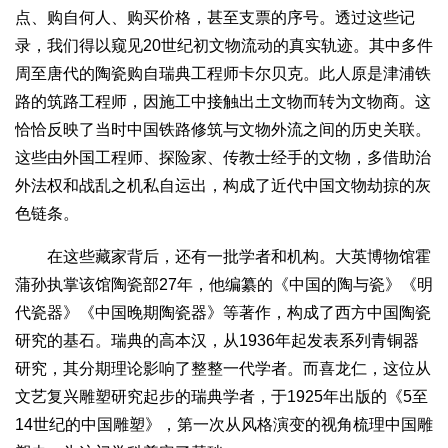
点、购自何人、购买价格，甚至支票的序号。透过这些记
录，我们得以窥见20世纪初文物流动的真实轨迹。其中多件
周至唐代的陶瓷购自瑞典工程师卡尔贝克。此人原是津浦铁
路的筑路工程师，因施工中接触出土文物而转为文物商。这
恰恰反映了当时中国铁路修筑与文物外流之间的历史关联。
这些由外国工程师、探险家、传教士经手的文物，多借助治
外法权和战乱之机私自运出，构成了近代中国文物劫掠的灰
色链条。
在这些藏家背后，还有一批学者和机构。大英博物馆霍
蒲孙执掌该馆陶瓷部27年，他编纂的《中国的陶与瓷》《明
代瓷器》《中国晚期陶瓷器》等著作，构成了西方中国陶瓷
研究的基石。瑞典的高本汉，从1936年起发表系列青铜器
研究，其分期理论影响了整整一代学者。而喜龙仁，这位从
文艺复兴雕塑研究起步的瑞典学者，于1925年出版的《5至
14世纪的中国雕塑》，第一次从风格演变的视角梳理中国雕