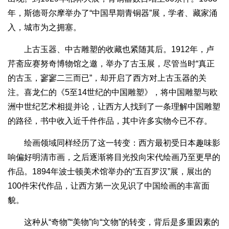
年，斯德哥尔摩举办了“中国早期青铜器”展，学者、藏家涌
入，城市为之拥塞。
上古玉器、中古雕塑的收藏也紧随其后。1912年，卢
芹斋应赛努奇博物馆之邀，举办了古玉展，尽管当时“真正
的古玉，寥寥二三而已”，却开启了西方对上古玉器的关
注。喜龙仁的《5至14世纪的中国雕塑》，将中国雕塑与欧
洲中世纪艺术相提并论，让西方人找到了一条理解中国雕塑
的路径，书中收入近千件作品，其中许多实物今已不存。
绘画领域同样经历了这一转变：西方最初受日本趣味影
响偏好明清市画，之后逐渐将目光投向宋代绘画乃至更早的
作品。1894年波士顿美术馆举办的“五百罗汉”展，展出的
100件宋代作品，让西方第一次见识了中国绘画的丰富面
貌。
这种从“奇物”“美物”向“文物”的转变，背后是多重因素的