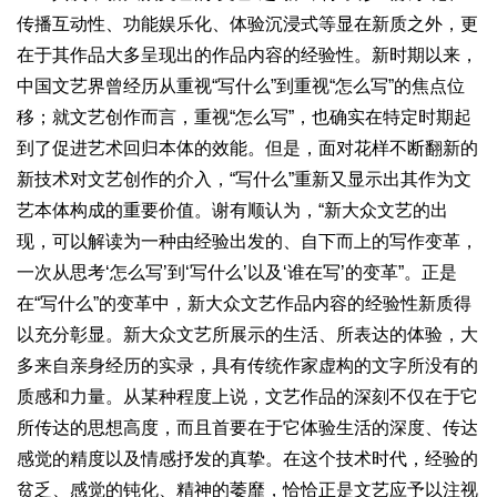
传播互动性、功能娱乐化、体验沉浸式等显在新质之外，更
在于其作品大多呈现出的作品内容的经验性。新时期以来，
中国文艺界曾经历从重视“写什么”到重视“怎么写”的焦点位
移；就文艺创作而言，重视“怎么写”，也确实在特定时期起
到了促进艺术回归本体的效能。但是，面对花样不断翻新的
新技术对文艺创作的介入，“写什么”重新又显示出其作为文
艺本体构成的重要价值。谢有顺认为，“新大众文艺的出
现，可以解读为一种由经验出发的、自下而上的写作变革，
一次从思考‘怎么写’到‘写什么’以及‘谁在写’的变革”。正是
在“写什么”的变革中，新大众文艺作品内容的经验性新质得
以充分彰显。新大众文艺所展示的生活、所表达的体验，大
多来自亲身经历的实录，具有传统作家虚构的文字所没有的
质感和力量。从某种程度上说，文艺作品的深刻不仅在于它
所传达的思想高度，而且首要在于它体验生活的深度、传达
感觉的精度以及情感抒发的真挚。在这个技术时代，经验的
贫乏、感觉的钝化、精神的萎靡，恰恰正是文艺应予以注视