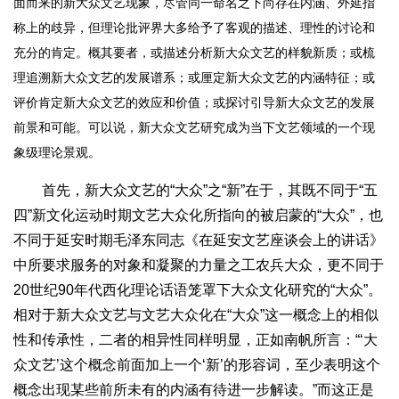
面而来的新大众文艺现象，尽管同一命名之下尚存在内涵、外延指
称上的歧异，但理论批评界大多给予了客观的描述、理性的讨论和
充分的肯定。概其要者，或描述分析新大众文艺的样貌新质；或梳
理追溯新大众文艺的发展谱系；或厘定新大众文艺的内涵特征；或
评价肯定新大众文艺的效应和价值；或探讨引导新大众文艺的发展
前景和可能。可以说，新大众文艺研究成为当下文艺领域的一个现
象级理论景观。
首先，新大众文艺的“大众”之“新”在于，其既不同于“五
四”新文化运动时期文艺大众化所指向的被启蒙的“大众”，也
不同于延安时期毛泽东同志《在延安文艺座谈会上的讲话》
中所要求服务的对象和凝聚的力量之工农兵大众，更不同于
20世纪90年代西化理论话语笼罩下大众文化研究的“大众”。
相对于新大众文艺与文艺大众化在“大众”这一概念上的相似
性和传承性，二者的相异性同样明显，正如南帆所言：“‘大
众文艺’这个概念前面加上一个‘新’的形容词，至少表明这个
概念出现某些前所未有的内涵有待进一步解读。”而这正是