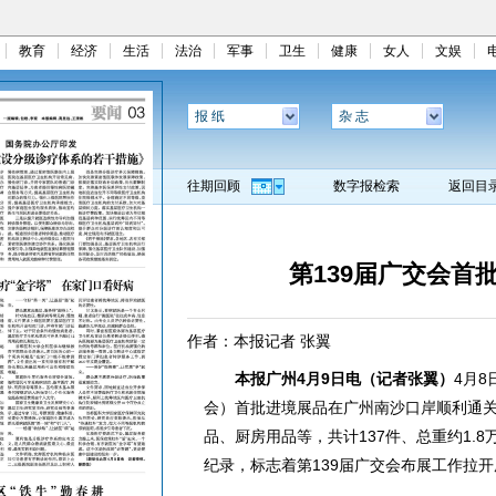
教育
经济
生活
法治
军事
卫生
健康
女人
文娱
报 纸
杂 志
往期回顾
数字报检索
返回目
第139届广交会首
作者：本报记者 张翼
本报广州4月9日电（记者张翼）
4月
会）首批进境展品在广州南沙口岸顺利通
品、厨房用品等，共计137件、总重约1.
纪录，标志着第139届广交会布展工作拉