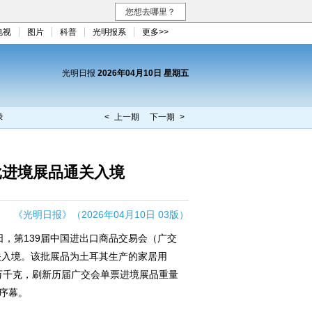
您想去哪里？
电视
图片
科普
光明报系
更多>>
光明日报
2026年04月10日 星期五
录
< 上一期
下一期 >
批进境展品通关入境
《光明日报》（2026年04月10日 03版）
8日，第139届中国进出口商品交易会（广交
关入境。该批展品为土耳其生产的家居用
8万千克，刷新历届广交会单票进境展品重量
开序幕。