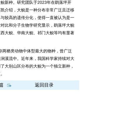
鲵新种。研究团队于2023年在鹞落坪开
赵凯介绍，大鲵是一种分布非常广泛且迁移
离与较高的遗传分化，使得一直被认为是一
学对比和分子生物学研究显示，鹞落坪大鲵
江西大鲵、华南大鲵、祁门大鲵等均有显著
存两栖类动物中体型最大的物种，曾广泛
山涧溪流中。近年来，我国科学家持续对大
明了大别山区分布的大鲵为一个独立新种，
值。
篇
返回目录