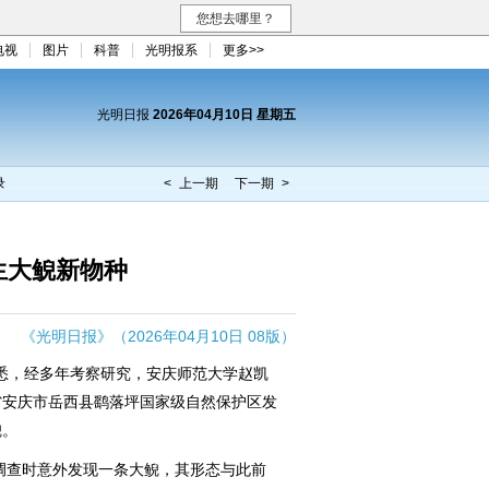
您想去哪里？
电视
图片
科普
光明报系
更多>>
光明日报
2026年04月10日 星期五
录
< 上一期
下一期 >
生大鲵新物种
《光明日报》（2026年04月10日 08版）
悉，经多年考察研究，安庆师范大学赵凯
省安庆市岳西县鹞落坪国家级自然保护区发
鲵。
调查时意外发现一条大鲵，其形态与此前