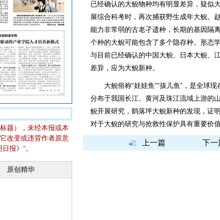
已经确认的大鲵物种均有明显差异，疑似大
展综合科考时，再次捕获野生成年大鲵。
能力非常弱的古老孑遗种，长期的基因隔
个种的大鲵可能包含了多个隐存种。形态
与目前已经确认的中国大鲵、日本大鲵、
差异，应为大鲵新种。
大鲵俗称“娃娃鱼”“孩儿鱼”，是全球现
分布于我国长江、黄河及珠江流域上游的
鲵开展研究，鹞落坪大鲵新种的发现，证
对于大鲵的研究与抢救性保护具有重要价
标题），未经本报或本
它改变或违背作者原意
上一篇
下一
日报》”。