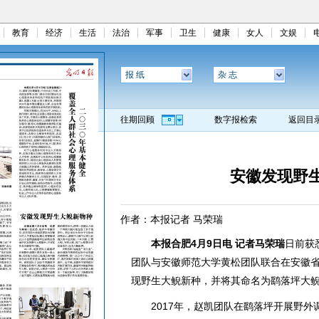
教育
经济
生活
法治
军事
卫生
健康
女人
文娱
报 纸
杂 志
往期回顾
数字报检索
返回目
安徽发现野
作者：本报记者 马荣瑞
本报合肥4月9日电 记者马荣瑞
日前获
团队与安徽师范大学黄松团队联合在安徽
现野生大鲵新种，并将其命名为鹞落坪大
2017年，赵凯团队在鹞落坪开展野外