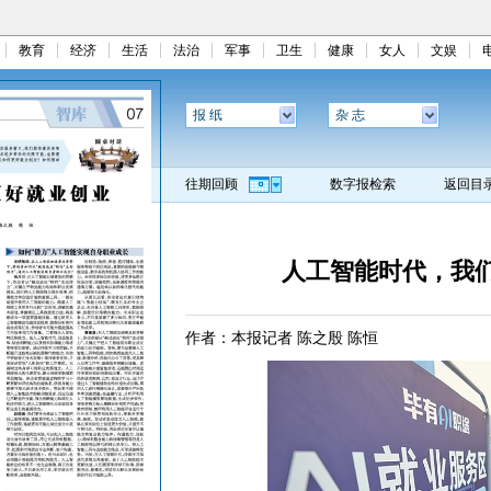
教育
经济
生活
法治
军事
卫生
健康
女人
文娱
报 纸
杂 志
往期回顾
数字报检索
返回目
人工智能时代，我
作者：本报记者 陈之殷 陈恒