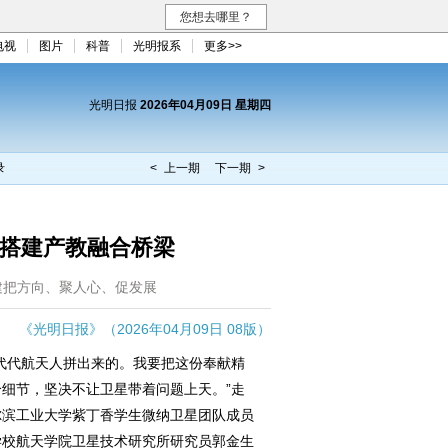
您想去哪里？
电视
图片
科普
光明报系
更多>>
光明日报
2026年04月09日 星期四
录
< 上一期
下一期 >
 搭建产教融合桥梁
建把方向、聚人心、促发展
《光明日报》（2026年04月09日 08版）
代航天人拼出来的。我要把这份奉献精
细节，坚决不让卫星带着问题上天。”走
尔滨工业大学紫丁香学生微纳卫星团队成员
学校航天学院卫星技术研究所研究员郭金生