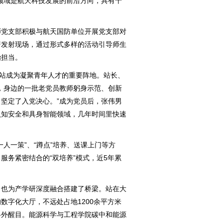
领域是航天科技发展的前沿方向，具有十
党支部积极与航天国防单位开展党支部对
箭发射现场，通过形式多样的活动引导师生
治担当。
站成为凝聚青年人才的重要阵地。站长、
，身边的一批老党员教师躬身示范、创新
坚定了入党决心。”成为党员后，张伟男
认知安全和具身智能领域，几年时间里快速
一策”、“蹲点”培养、送课上门等方
服务紧密结合的“双培养”模式，近5年累
也为产学研深度融合搭建了桥梁。站在大
数字化大厅，不远处占地1200余平方米
格外醒目。能源科学与工程学院碳中和能源