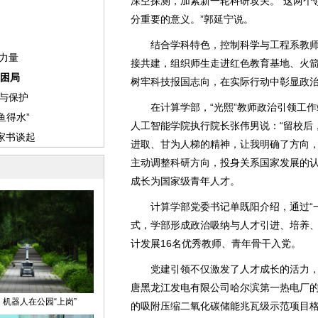
深空探测，加紧新一轮科研攻关。“这两个
分重要的意义。”郭延宁说。
结合学科特色，控制科学与工程系教师
接共建，组织师生走进红色教育基地、火
树牢科技报国志向，在实际行动中彰显政
在计算学部，“光熙”教师政治引领工作
人工智能学院执行院长张伟男说：“留校后
进取、甘为人梯的精神，让我明确了方向，
主动调整科研方向，投身关系国家发展的
成长为国家级青年人才。
计算学部党委书记单既阳介绍，通过“一人
式，学部形成政治吸纳与人才引进、培养、
计发展16名优秀教师、青年骨干入党。
党建引领不仅激发了人才成长的活力，
唐黑龙江发电有限公司哈尔滨第一热电厂的
的吸附压缩二氧化碳储能兆瓦级示范项目