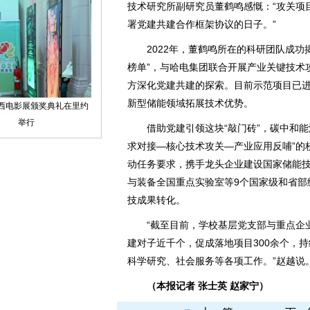
技术研究所副研究员董鹤鸣感慨：“攻关项
署党建共建合作框架协议的日子。”
2022年，董鹤鸣所在的科研团队成功揭
榜单”，与哈电集团联合开展产业关键技术
方深化党建共建的探索。目前示范项目已
新型储能领域拓展技术优势。
借助党建引领这块“敲门砖”，碳中和能
求对接—核心技术攻关—产业应用反哺”的
动任务要求，携手龙头企业建设国家储能
与装备全国重点实验室等9个国家级和省部
技成果转化。
“截至目前，学校基层党支部与重点企业
建对子近千个，促成落地项目300余个，
科学研究、社会服务等各项工作。”赵越说
（本报记者 张士英 赵家宁）