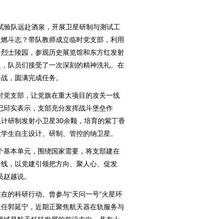
试验队远赴酒泉，开展卫星研制与测试工
点燃斗志？带队教师成立临时党支部，利用
命烈士陵园，参观历史展览馆和东方红发射
史，队员们接受了一次深刻的精神洗礼。在
奋战，圆满完成任务。
党支部，让党旗在重大项目的攻关一线
记邱实表示，支部充分发挥战斗堡垒作
计研制发射小卫星30余颗，培育的紫丁香
大学生自主设计、研制、管控的纳卫星。
基本单元，围绕国家需要，将支部建在
一线，以党建引领把方向、聚人心、促发
员赵越说。
的科研行动。曾参与“天问一号”火星环
主任郭延宁，近期正聚焦航天器在轨服务与