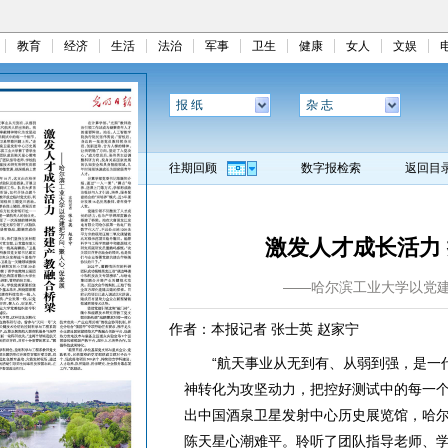
教育
经济
生活
法治
军事
卫生
健康
女人
文娱
报 纸
杂 志
往期回顾
数字报检索
返回目
激发人才成长活力
——哈尔滨工业大学以党
作者：本报记者 张士英 赵家宁
“航天事业从无到有、从弱到强，是一代
神转化为攻坚动力，把控好测试中的每一个
出中国酒泉卫星发射中心历史展览馆，哈
陈天星心潮难平。聆听了团队指导老师、