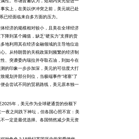
险属性。市场普遍认为，短期内美元会进一
。事实上，在美以伊冲突之前，美元就已处
体系已经面临来自多方面的压力。
体经济的规模相对较小，且美在全球经济
下降到某个阈值，缺乏“硬实力”支撑的货
越多地利用其在经济金融领域的主导地位迫
信心。从特朗普的关税政策到频繁的经济制
立性、突袭委内瑞拉并夺取石油，到如今在
预测的印象一步步加深，美元的可信度大打
致规划并部分到位，当极端事件“堵塞”了
者便会尝试不同的贸易路线，美元原本独一
2025年，美元作为全球硬通货的份额下
在一夜之间跌下神坛，但各国心照不宣：美
系不一定是最优选择。各国悄然减少美元资