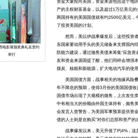
资金大量投向美国，资金来源包括这个地区
产的主权财富基金，以及超过1万亿美元的
两国持有的美国国债就有约2500亿美元
了投资美国的计划。
然而，美以伊战事爆发后，这些投资者
东国家要动用手头的美元储备来支撑国内
防能力建设，通过抛售美债来筹集“应急资
友和资金来源国提了醒，他们同样会增强
煤炭、核能和新能源，扩大电动汽车的使
美国国债方面，战事相关的地缘风险叠
年不降息的预期，使得3月份的美国国债收益
国债市场出现了大规模的抛售，上次发生类
中有相当大的份额由外国主体持有，抛售
会发言人曾警告，为美国军事预算提供资金
债的人士则是在购买“对你们总部和资产的
战事爆发以来，美元升值了约4%，这是