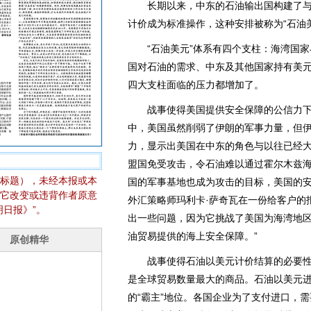
长期以来，中东的石油输出国构建了与美
计价成为标准操作，这种安排被称为“石油
“石油美元”体系有四个支柱：海湾国家
国对石油的需求、中东及其他国家持有美
四大支柱面临的压力都增加了。
战事使得美国提供安全保障的公信力下
中，美国虽然削弱了伊朗的军事力量，但
力，显示出美国在中东的角色与以往已经
盟国免受攻击，令石油难以通过霍尔木兹
标题），未经本报或本
国的军事基地也成为攻击的目标，美国的
它改变或违背作者原意
外汇策略师玛利卡·萨奇瓦在一份给客户的
日报》”。
出一些问题，因为它挑战了美国为海湾地
油贸易提供的海上安全保障。”
战事使得石油以美元计价结算的必要性
是全球贸易数量最大的商品。石油以美元
的“霸主”地位。各国企业为了支付进口，