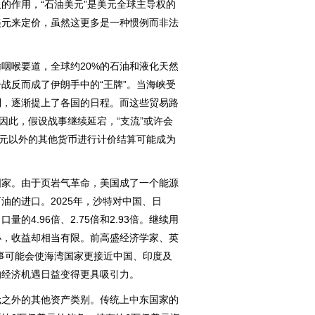
的作用，“石油美元”是美元全球主导权的
美元来定价，虽然这更多是一种惯例而非法
喉要道，全球约20%的石油和液化天然
战反而成了伊朗手中的“王牌”。当海峡受
制，逐渐提上了各国的日程。而这些贸易路
因此，假设战事继续延宕，“支流”或许会
美元以外的其他货币进行计价结算可能成为
。
家。由于页岩气革命，美国成了一个能源
油的进口。2025年，沙特对中国、日
的4.96倍、2.75倍和2.93倍。继续用
小，收益却相当有限。前高盛经济学家、英
事可能会使海湾国家更接近中国、印度及
的经济机遇日益变得更具吸引力。
之外的其他资产类别。传统上中东国家的