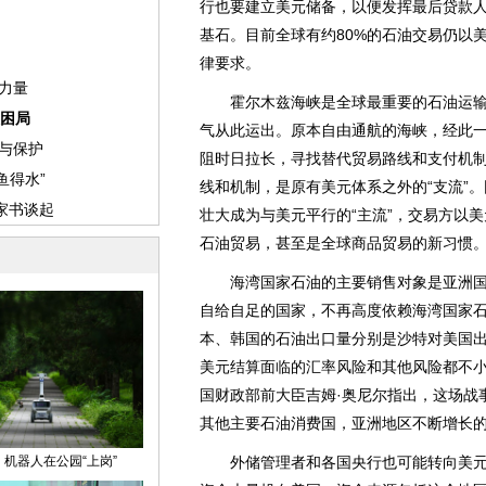
行也要建立美元储备，以便发挥最后贷款人
基石。目前全球有约80%的石油交易仍以
律要求。
霍尔木兹海峡是全球最重要的石油运输咽
气从此运出。原本自由通航的海峡，经此一
阻时日拉长，寻找替代贸易路线和支付机
线和机制，是原有美元体系之外的“支流”。
壮大成为与美元平行的“主流”，交易方以
石油贸易，甚至是全球商品贸易的新习惯
海湾国家石油的主要销售对象是亚洲国
自给自足的国家，不再高度依赖海湾国家石
本、韩国的石油出口量分别是沙特对美国出口量
美元结算面临的汇率风险和其他风险都不
国财政部前大臣吉姆·奥尼尔指出，这场战
其他主要石油消费国，亚洲地区不断增长
外储管理者和各国央行也可能转向美元