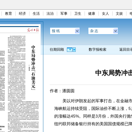
教育
经济
生活
法治
军事
卫生
健康
女人
文娱
报 纸
杂 志
往期回顾
数字报检索
返回目
中东局势冲击
作者：潘圆圆
美以对伊朗发起的军事打击，在金融市
海峡航运持续受阻，国际油价不断上涨，5
的涨幅达45%。同样是3月份，外国央行抛
纽约联邦储备银行持有的美国国债规模已降