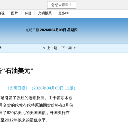
您想去哪里？
电视
图片
科普
光明报系
更多>>
光明日报
2026年04月09日 星期四
录
< 上一期
下一期 >
“石油美元”
《光明日报》（2026年04月09日 12版）
场引发了强烈的连锁反应。由于霍尔木兹
月交货的伦敦布伦特原油期货价格在3月份
售了820亿美元的美国国债，外国央行在
至2012年以来的最低水平。