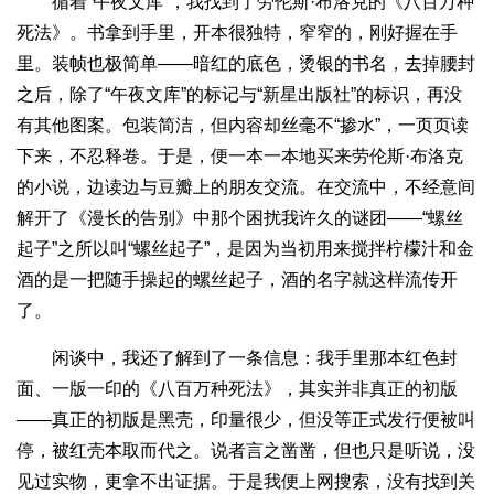
循着“午夜文库”，我找到了劳伦斯·布洛克的《八百万种
死法》。书拿到手里，开本很独特，窄窄的，刚好握在手
里。装帧也极简单——暗红的底色，烫银的书名，去掉腰封
之后，除了“午夜文库”的标记与“新星出版社”的标识，再没
有其他图案。包装简洁，但内容却丝毫不“掺水”，一页页读
下来，不忍释卷。于是，便一本一本地买来劳伦斯·布洛克
的小说，边读边与豆瓣上的朋友交流。在交流中，不经意间
解开了《漫长的告别》中那个困扰我许久的谜团——“螺丝
起子”之所以叫“螺丝起子”，是因为当初用来搅拌柠檬汁和金
酒的是一把随手操起的螺丝起子，酒的名字就这样流传开
了。
闲谈中，我还了解到了一条信息：我手里那本红色封
面、一版一印的《八百万种死法》，其实并非真正的初版
——真正的初版是黑壳，印量很少，但没等正式发行便被叫
停，被红壳本取而代之。说者言之凿凿，但也只是听说，没
见过实物，更拿不出证据。于是我便上网搜索，没有找到关