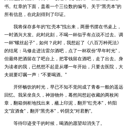
书。红章的下面，盖着一个三位数的编号。关于“黑壳本”的
所有信息，在此刻得到了印证。
我将保存多年的“红壳本”找出来，两册书摆在书桌上，
一时酒兴大发。此时此刻，不喝一杯似乎有点说不过去。调
一杯“螺丝起子”，如何？此时，我想起了《八百万种死法》
的结尾：马修走进法雷尔酒吧，点了一杯双份“早年时光”，
但最终把酒留在了吧台上，把零钱留在酒吧，走了出去。身
为读者的我，已然想不起是从哪一年开始，只要去医院，大
夫就要叮嘱一声：“不要喝酒。”
开怀畅饮的时光，早已不知不觉间成了青春一般的遥远
回忆。我呆坐良久，神游物外，蓦然间想起收藏的两枚闲
章，翻箱倒柜地找出来，蘸上印泥，翻开“红壳本”，钤阳
文“宜酒食”，翻开“黑壳本”，钤阴文“对君酌”。
等待印迹变干的时候，喝酒的愿望却消失了。