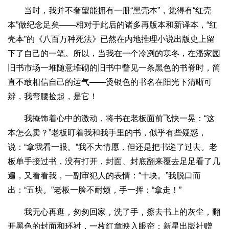
当时，我并不奢望能拥有一册“黑壳本”，觉得有“红壳
本”做纪念足矣——相对于此后的诸多再版本和新译本，“红
壳本”的《八百万种死法》已然在内地推理小说出版史上留
下了自己的一笔。所以，当我在一个冷冽的寒冬，在潘家园
旧书市场一堆随意堆砌的旧书中瞥见一条黑色的书脊时，简
直不敢相信自己的运气——烫银色的书名在阳光下清晰可
辨，我弯腰捡起，是它！
我掩饰着心中的激动，将书在老板面前飞快一晃：“这
本怎么卖？”老板盯着我和我手里的书，似乎有些疑惑，
说：“拿我看一眼。”我不大情愿，但还是把书递了过去。老
板单手接过书，没有打开，封面、封底翻来覆去足足看了几
遍，又看看我，一副审犯人的表情：“十块。”我脱口而
出：“五块。”老板一脸不耐烦，手一挥：“拿走！”
我无心再逛，匆匆回家，洗了手，擦去书上的灰尘，翻
开黑色的封面和环衬，一枚红章映入眼帘：新星出版社赠