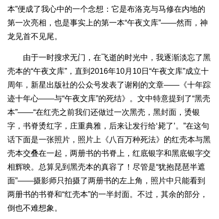
本”便成了我心中的一个念想：它是布洛克与马修在内地的
第一次亮相，也是事实上的第一本“午夜文库”——然而，神
龙见首不见尾。
由于一时搜求无门，在飞逝的时光中，我逐渐淡忘了黑
壳本的“午夜文库”，直到2016年10月10日“午夜文库”成立十
周年，新星出版社的公众号发表了谢刚的文章——《十年踪
迹十年心——与“午夜文库”的死结》。文中特意提到了“黑壳
本”——“在红壳之前我们还做过一次黑壳，黑封面，烫银
字，书脊烫红字，庄重典雅，后来让发行给‘毙了’。”在这句
话下面是一张照片，照片上《八百万种死法》的红壳本与黑
壳本交叠在一起，两册书的书脊上，红底银字和黑底银字交
相辉映。总算见到黑壳本的真容了！尽管是“犹抱琵琶半遮
面”——摄影师只拍摄了两册书的左上角，照片中只能看到
两册书的书脊和“红壳本”的一半封面。不过，其余的部分，
倒也不难想象。