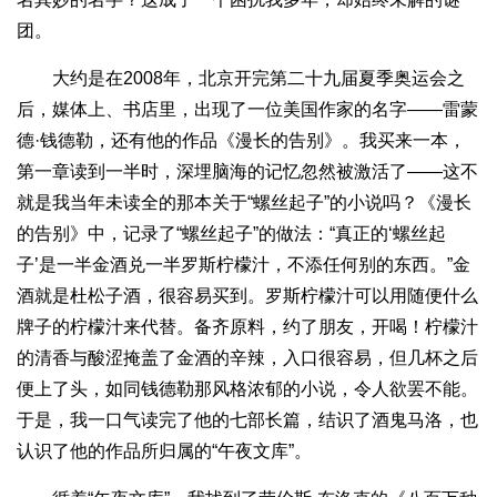
团。
大约是在2008年，北京开完第二十九届夏季奥运会之
后，媒体上、书店里，出现了一位美国作家的名字——雷蒙
德·钱德勒，还有他的作品《漫长的告别》。我买来一本，
第一章读到一半时，深埋脑海的记忆忽然被激活了——这不
就是我当年未读全的那本关于“螺丝起子”的小说吗？《漫长
的告别》中，记录了“螺丝起子”的做法：“真正的‘螺丝起
子’是一半金酒兑一半罗斯柠檬汁，不添任何别的东西。”金
酒就是杜松子酒，很容易买到。罗斯柠檬汁可以用随便什么
牌子的柠檬汁来代替。备齐原料，约了朋友，开喝！柠檬汁
的清香与酸涩掩盖了金酒的辛辣，入口很容易，但几杯之后
便上了头，如同钱德勒那风格浓郁的小说，令人欲罢不能。
于是，我一口气读完了他的七部长篇，结识了酒鬼马洛，也
认识了他的作品所归属的“午夜文库”。