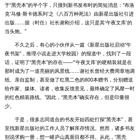
于“黑壳本”的半个字，只搜到新书发布时的简短消息：“布洛
克‘马修·斯卡德系列’之《八百万种死法》由新星出版社引进
出版……据（时任）社长谢刚介绍，这只是其‘午夜文库’的
当头炮。”
不久之后，有心的小伙伴从一篇《新星出版社启动“午
夜书架”，推理小说走进大学校园》的报道中，找到了一段
话，证明了“黑壳本”的存在——“‘午夜文库’的硬精装就是在
那时成为了一道亮丽的风景线……谢社长曾经大费周章地调
纸、亲自监制，甚至做了红黑二色的800本赠书，分别赠送
给作家、媒体、读者，收集反馈意见，最终确定了风靡一时
的红色精装路线。”因此，“黑壳本”确实存在，但是印量很
少。
于是，很多志同道合的书友开始四处打探“黑壳本”，甚
至找新星出版社的工作人员了解库存情况。然而，诸多书友
别说求购一册，想一睹庐山真面目都不得。从此，“黑壳