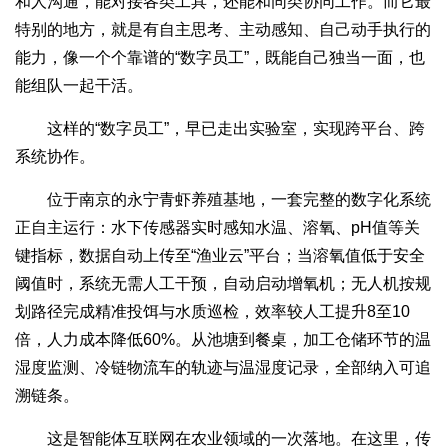
和人沟通，能对接各类工具，还能和同类协同工作。而它最
特别的地方，就是有自主思考、主动感知、自己动手执行的
能力，像一个个靠谱的“数字员工”，既能自己独当一面，也
能组队一起干活。
这样的“数字员工”，早已走出实验室，实现跨平台、跨
系统协作。
位于南京的永宁青虾养殖基地，一套完整的数字化系统
正自主运行：水下传感器实时感知水温、溶氧、pH值等关
键指标，数据自动上传至“渔业云”平台；当溶氧值低于安全
阈值时，系统无需人工干预，自动启动增氧机；无人机按规
划路径完成精准投饵与水质巡检，效率较人工提升8至10
倍，人力成本降低60%。从池塘到餐桌，加工仓储环节的温
湿度监测、冷链物流车的轨迹与温湿度记录，全部纳入可追
溯链条。
这是智能体互联网在农业领域的一次落地。在这里，传